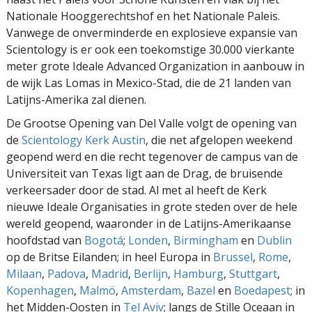
Nationale Hooggerechtshof en het Nationale Paleis.
Vanwege de onverminderde en explosieve expansie van
Scientology is er ook een toekomstige 30.000 vierkante
meter grote Ideale Advanced Organization in aanbouw in
de wijk Las Lomas in Mexico-Stad, die de 21 landen van
Latijns-Amerika zal dienen.
De Grootse Opening van Del Valle volgt de opening van
de
Scientology Kerk Austin
, die net afgelopen weekend
geopend werd en die recht tegenover de campus van de
Universiteit van Texas ligt aan de Drag, de bruisende
verkeersader door de stad. Al met al heeft de Kerk
nieuwe Ideale Organisaties in grote steden over de hele
wereld geopend, waaronder in de Latijns-Amerikaanse
hoofdstad van
Bogotá
;
Londen
,
Birmingham
en
Dublin
op de Britse Eilanden; in heel Europa in
Brussel
,
Rome
,
Milaan
,
Padova
,
Madrid
,
Berlijn
,
Hamburg
,
Stuttgart
,
Kopenhagen
,
Malmö
,
Amsterdam
,
Bazel
en
Boedapest
; in
het Midden-Oosten in
Tel Aviv
; langs de Stille Oceaan in