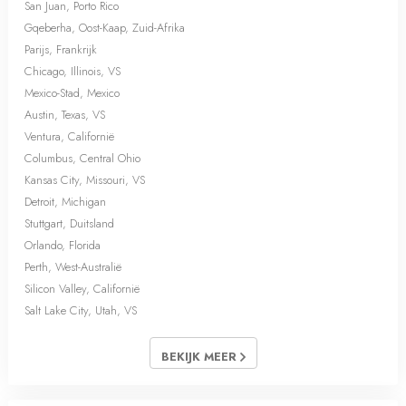
San Juan, Porto Rico
Gqeberha, Oost-Kaap, Zuid-Afrika
Parijs, Frankrijk
Chicago, Illinois, VS
Mexico-Stad, Mexico
Austin, Texas, VS
Ventura, Californië
Columbus, Central Ohio
Kansas City, Missouri, VS
Detroit, Michigan
Stuttgart, Duitsland
Orlando, Florida
Perth, West-Australië
Silicon Valley, Californië
Salt Lake City, Utah, VS
BEKIJK MEER