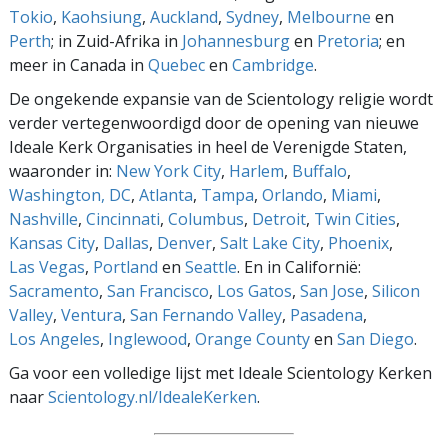
Tokio
,
Kaohsiung
,
Auckland
,
Sydney
,
Melbourne
en
Perth
; in Zuid-Afrika in
Johannesburg
en
Pretoria
; en
meer in Canada in
Quebec
en
Cambridge
.
De ongekende expansie van de Scientology religie wordt
verder vertegenwoordigd door de opening van nieuwe
Ideale Kerk Organisaties in heel de Verenigde Staten,
waaronder in:
New York City
,
Harlem
,
Buffalo
,
Washington, DC
,
Atlanta
,
Tampa
,
Orlando
,
Miami
,
Nashville
,
Cincinnati
,
Columbus
,
Detroit
,
Twin Cities
,
Kansas City
,
Dallas
,
Denver
,
Salt Lake City
,
Phoenix
,
Las Vegas
,
Portland
en
Seattle
. En in Californië:
Sacramento
,
San Francisco
,
Los Gatos
,
San Jose
,
Silicon
Valley
,
Ventura
,
San Fernando Valley
,
Pasadena
,
Los Angeles
,
Inglewood
,
Orange County
en
San Diego
.
Ga voor een volledige lijst met Ideale Scientology Kerken
naar
Scientology.nl/IdealeKerken
.