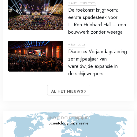
1 AUGUSTUS 2026
De toekomst krijgt vorm:
eerste spadesteek voor
L. Ron Hubbard Hall – een
bouwwerk zonder weerga
9 MEI 2026
Dianetics Verjaardagsviering
zet mijlpaaljaar van
wereldwijde expansie in
de schijnwerpers
AL HET NIEUWS
VIND JE DICHTSTBIJZIJNDE
Scientology organisatie