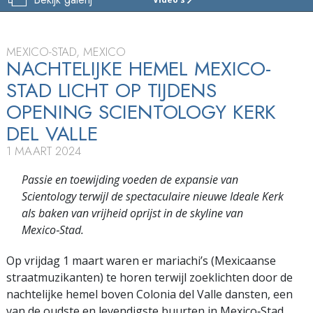
SCIENTOLOGY
KERK
DEL VALLE
MEXICO-STAD, MEXICO
TOUR
NACHTELIJKE HEMEL MEXICO-
STAD LICHT OP TIJDENS
FEESTELIJKE
OPENING
OPENING SCIENTOLOGY KERK
DEL VALLE
1 MAART 2024
Passie en toewijding voeden de expansie van
Scientology terwijl de spectaculaire nieuwe Ideale Kerk
als baken van vrijheid oprijst in de skyline van
Mexico‑Stad.
Op vrijdag 1 maart waren er mariachi’s (Mexicaanse
straatmuzikanten) te horen terwijl zoeklichten door de
nachtelijke hemel boven Colonia del Valle dansten, een
van de oudste en levendigste buurten in Mexico‑Stad.