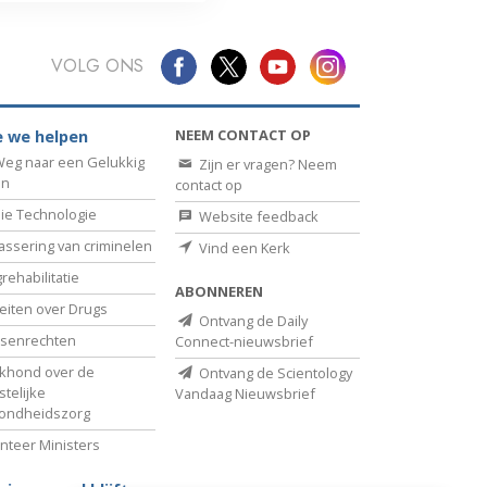
VOLG ONS
NEEM CONTACT OP
 we helpen
eg naar een Gelukkig
Zijn er vragen? Neem
en
contact op
ie Technologie
Website feedback
assering van criminelen
Vind een Kerk
rehabilitatie
ABONNEREN
eiten over Drugs
Ontvang de Daily
senrechten
Connect-nieuwsbrief
khond over de
Ontvang de Scientology
telijke
Vandaag Nieuwsbrief
ondheidszorg
nteer Ministers