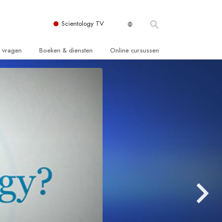
Scientology TV
e vragen
Boeken & diensten
Online cursussen
 en Grondbeginselen
ersboeken
Hoe men Conflicten moet Oplossen
n Kerk
boeken
De Drijfveren van het Bestaan
ie van Scientology
ctielezingen
De Componenten van Begrip
tiefilms
Oplossingen voor een Gevaarlijke
Omgeving
en voor beginners
Assisten voor Ziektes en Verwondingen
Integriteit en Eerlijkheid
ghts
Het Huwelijk
De Toonschaal van Emoties