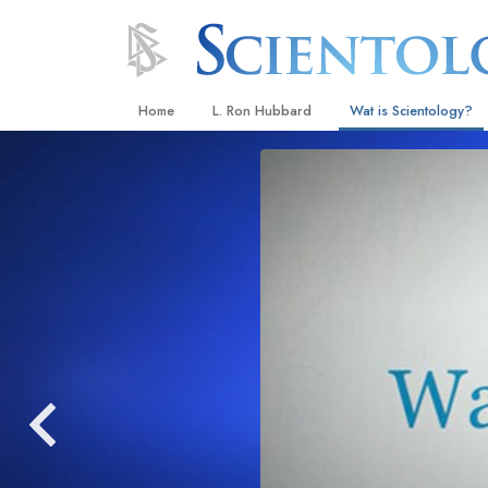
Home
L. Ron Hubbard
Wat is Scientology?
Overtuigingen & Prakt
De Credo’s en Codes 
Wat scientologen zeg
Scientology
Maak kennis met een 
Binnen in een Kerk
De Grondbeginselen 
Een Inleiding tot Diane
Liefde en Haat –