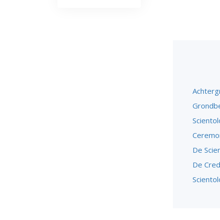
Achterg
Grondbe
Sciento
Ceremon
De Scie
De Cred
Sciento