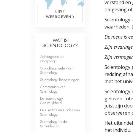
verstand en 
omgeving of 
LIJST
WEERGEVEN
Scientology 
waarheden. D
De mens is een
WAT IS
SCIENTOLOGY?
Zijn ervaringe
Achtergrond en
Zijn vermogen
Oorsprong
Scientology 
Grondbeginselen van
Scientology
redding afh
Scientology Toepassingen
met het uni
Ceremoniën van
Scientology 
Scientology
geloven. Int
De Scientology
Geestelijkheid
juist
zijn doo
De Credo’s en Codes van
observeren o
Scientology
Scientology in de
Het uiteindel
Samenleving
het individu.