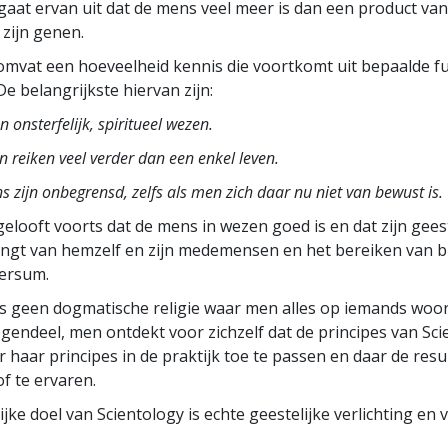
gaat ervan uit dat de mens veel meer is dan een product van 
zijn genen.
omvat een hoeveelheid kennis die voortkomt uit bepaalde 
e belangrijkste hiervan zijn:
 onsterfelijk, spiritueel wezen.
n reiken veel verder dan een enkel leven.
s zijn onbegrensd, zelfs als men zich daar nu niet van bewust is.
gelooft voorts dat de mens in wezen goed is en dat zijn geest
angt van hemzelf en
zijn medemensen en het bereiken van 
versum.
is geen dogmatische religie waar men alles op iemands woo
egendeel, men ontdekt voor zichzelf dat de
principes
van
Sci
r haar principes in de praktijk toe te passen en daar de resu
f te ervaren.
ijke doel van Scientology is echte geestelijke verlichting en 