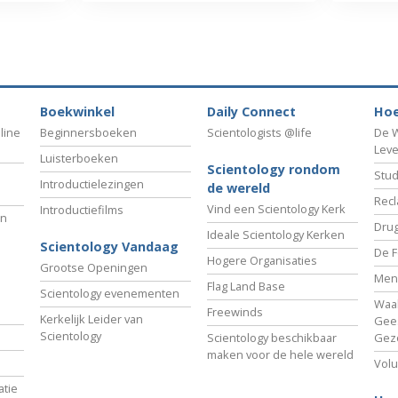
Boekwinkel
Daily Connect
Hoe
line
Beginnersboeken
Scientologists @life
De W
Lev
Luisterboeken
Scientology rondom
Stud
Introductielezingen
de wereld
Recl
Vind een Scientology Kerk
Introductiefilms
an
Drug
Ideale Scientology Kerken
Scientology Vandaag
De F
Hogere Organisaties
Grootse Openingen
Men
Flag Land Base
Scientology evenementen
Waa
Freewinds
Kerkelijk Leider van
Gees
Scientology
Scientology beschikbaar
Gez
maken voor de hele wereld
Volu
tie