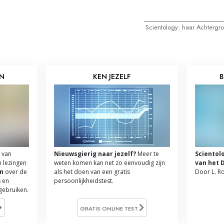
Scientology: haar Achtergr
EN
KEN JEZELF
B
 van
Nieuwsgierig naar jezelf?
Meer te
Scientol
n lezingen
weten komen kan net zo eenvoudig zijn
van het 
n
over de
als het doen van een gratis
Door L. R
 en
persoonlijkheidstest.
 gebruiken.
GRATIS ONLINE TEST