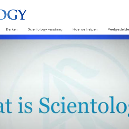
Kerken
Scientology vandaag
Hoe we helpen
Veelgesteld
ijken
Vind een kerk
Grootse Openingen
De Weg naar een Gelukkig Leven
Achtergrond
Beginn
van Scientology
Ideale Scientology Kerken
Scientology evenementen
Applied Scholastics
Binnen in ee
Luister
gen over
Hogere Organisaties
David Miscavige – Kerkelijk Leider van
Criminon
De organisat
Introdu
Scientology
Flag Land Base
Narconon
Introduc
scientoloog
Freewinds
De Feiten over Drugs
Dienst
Scientology beschikbaar maken voor de
United for Human Rights
van Scientology
hele wereld
Citizens Commission on Human Ri
tics
Scientology Volunteer Ministers