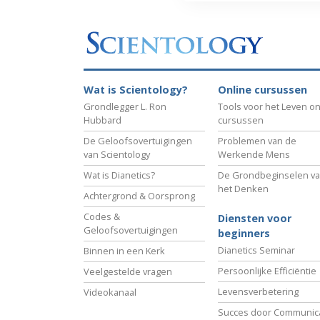
Wat is Scientology?
Online cursussen
Grondlegger L. Ron
Tools voor het Leven on
Hubbard
cursussen
De Geloofsovertuigingen
Problemen van de
van Scientology
Werkende Mens
Wat is Dianetics?
De Grondbeginselen v
het Denken
Achtergrond & Oorsprong
Codes &
Diensten voor
Geloofsovertuigingen
beginners
Dianetics Seminar
Binnen in een Kerk
Persoonlijke Efficiëntie
Veelgestelde vragen
Levensverbetering
Videokanaal
Succes door Communica