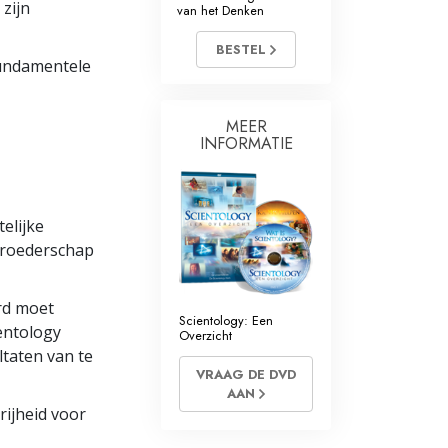
zijn
van het Denken
BESTEL
fundamentele
MEER
INFORMATIE
elijke
broederschap
rd
moet
Scientology: Een
entology
Overzicht
ltaten van te
VRAAG DE DVD
AAN
vrijheid voor