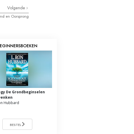
Volgende
ond en Oorsprong
EGINNERSBOEKEN
ogy De Grondbeginselen
Denken
on Hubbard
BESTEL