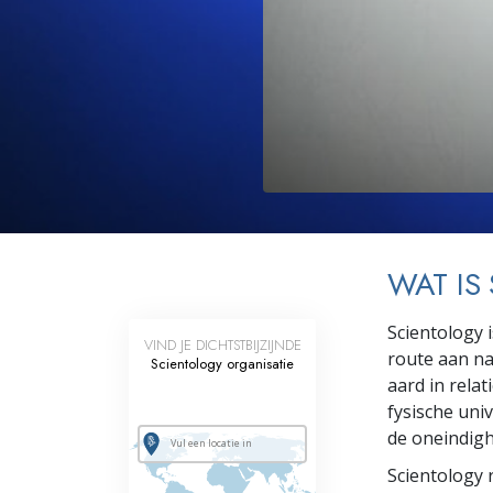
Wat is Grootheid?
WAT IS
Scientology i
VIND JE DICHTSTBIJZIJNDE
route aan na
Scientology organisatie
aard in relat
fysische uni
de oneindigh
Scientology r