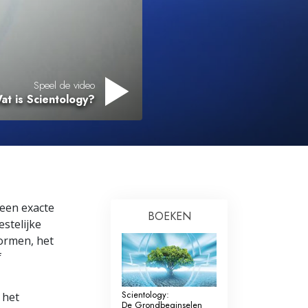
Oplossingen voor het Drugsprobleem
Kinderen
Hulpmiddelen bij het Dagelijks Werk
Speel de video
at is Scientology?
Ethiek en de Condities
De Oorzaak van Onderdrukking
Feitenonderzoek
De Grondbeginselen van Organiseren
 een exacte
BOEKEN
De Grondslagen van Public Relations
stelijke
vormen, het
Taakstellingen en Doelen
f
De Technologie van Studeren
Scientology:
 het
Communicatie
De Grondbeginselen