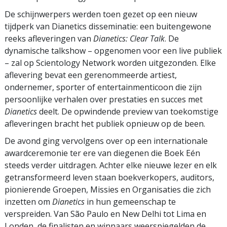
De schijnwerpers werden toen gezet op een nieuw
tijdperk van Dianetics disseminatie: een buitengewone
reeks afleveringen van
Dianetics: Clear Talk
. De
dynamische talkshow – opgenomen voor een live publiek
– zal op Scientology Network worden uitgezonden. Elke
aflevering bevat een gerenommeerde artiest,
ondernemer, sporter of entertainmenticoon die zijn
persoonlijke verhalen over prestaties en succes met
Dianetics
deelt. De opwindende preview van toekomstige
afleveringen bracht het publiek opnieuw op de been.
De avond ging vervolgens over op een internationale
awardceremonie ter ere van diegenen die Boek Eén
steeds verder uitdragen. Achter elke nieuwe lezer en elk
getransformeerd leven staan boekverkopers, auditors,
pionierende Groepen, Missies en Organisaties die zich
inzetten om
Dianetics
in hun gemeenschap te
verspreiden. Van São Paulo en New Delhi tot Lima en
Londen, de finalisten en winnaars weerspiegelden de