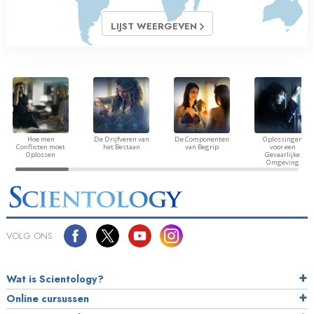
LIJST WEERGEVEN
Hoe men
De Drijfveren van
De Componenten
Oplossingen
Conflicten moet
het Bestaan
van Begrip
voor een
Oplossen
Gevaarlijke
Omgeving
VOLG ONS
Wat is Scientology?
Online cursussen