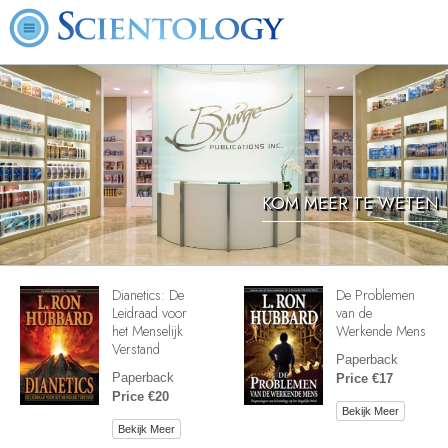
KOM MEER TE WETEN
Dianetics: De
De Problemen
Leidraad voor
van de
het Menselijk
Werkende Mens
Verstand
Paperback
Paperback
Price €17
Price €20
Bekijk Meer
Bekijk Meer