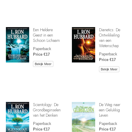
Een Heldere
Dianetics: De
Geest in een
Ontwikkeling
Schoon Lichaam
van een
Wetenschap
Paperback
Paperback
Price €17
Price €17
Bekijk Meer
Bekijk Meer
Scientology: De
De Weg naar
Grondbeginselen
een Gelukkig
van het Denken
Leven
Paperback
Paperback
Price €17
Price €17