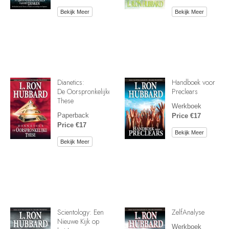
Bekijk Meer
Bekijk Meer
Dianetics:
Handboek voor
De Oorspronkelijke
Preclears
These
Werkboek
Paperback
Price €17
Price €17
Bekijk Meer
Bekijk Meer
Scientology: Een
ZelfAnalyse
Nieuwe Kijk op
Werkboek