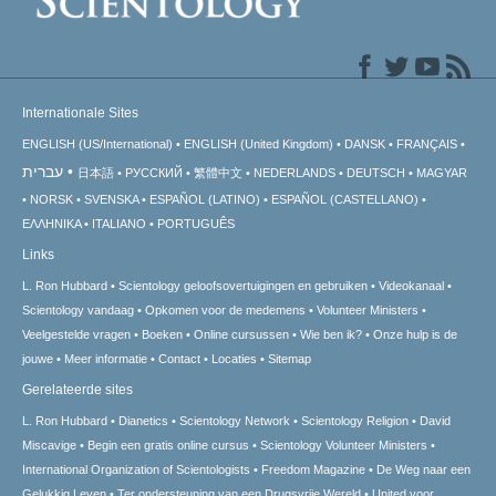
Internationale Sites
ENGLISH (US/International)
ENGLISH (United Kingdom)
DANSK
FRANÇAIS
עברית
日本語
РУССКИЙ
繁體中文
NEDERLANDS
DEUTSCH
MAGYAR
NORSK
SVENSKA
ESPAÑOL (LATINO)
ESPAÑOL (CASTELLANO)
ΕΛΛΗΝΙΚA
ITALIANO
PORTUGUÊS
Links
L. Ron Hubbard
Scientology geloofsovertuigingen en gebruiken
Videokanaal
Scientology vandaag
Opkomen voor de medemens
Volunteer Ministers
Veelgestelde vragen
Boeken
Online cursussen
Wie ben ik?
Onze hulp is de
jouwe
Meer informatie
Contact
Locaties
Sitemap
Gerelateerde sites
L. Ron Hubbard
Dianetics
Scientology Network
Scientology Religion
David
Miscavige
Begin een gratis online cursus
Scientology Volunteer Ministers
International Organization of Scientologists
Freedom Magazine
De Weg naar een
Gelukkig Leven
Ter ondersteuning van een Drugsvrije Wereld
United voor