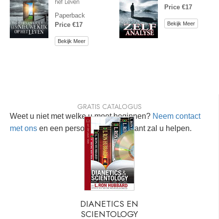
het Leven
Price €17
Paperback
Bekijk Meer
Price €17
Bekijk Meer
GRATIS CATALOGUS
Weet u niet met welke u moet beginnen?
Neem contact
met ons
en een persoonlijke consultant zal u helpen.
DIANETICS EN
SCIENTOLOGY