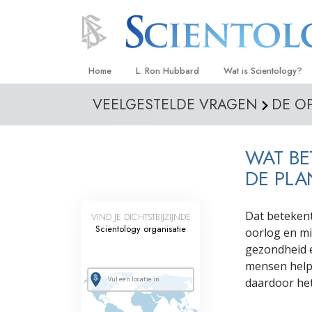
Home
L. Ron Hubbard
Wat is Scientology?
VEELGESTELDE VRAGEN
DE O
Overtuigingen & Prakt
De Credo’s en Codes 
WAT BE
Wat scientologen zeg
Scientology
DE PLA
Maak kennis met een 
Dat betekent
VIND JE DICHTSTBIJZIJNDE
Binnen in een Kerk
Scientology organisatie
oorlog en mi
gezondheid e
De Grondbeginselen 
mensen helpe
Een Inleiding tot Diane
daardoor het
Liefde en Haat –