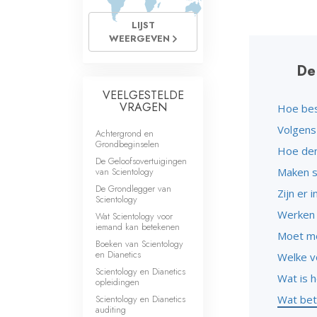
Wat is Grootheid?
LIJST
WEERGEVEN
De
VEELGESTELDE
VRAGEN
Hoe bes
Volgens
Achtergrond en
Grondbeginselen
Hoe den
De Geloofsovertuigingen
van Scientology
Maken s
De Grondlegger van
Zijn er 
Scientology
Werken 
Wat Scientology voor
iemand kan betekenen
Moet men
Boeken van Scientology
en Dianetics
Welke v
Scientology en Dianetics
Wat is h
opleidingen
Scientology en Dianetics
Wat bet
auditing