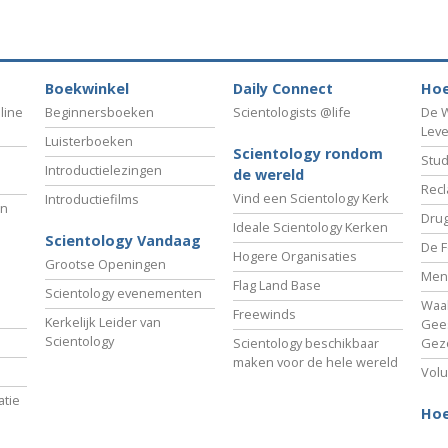
Boekwinkel
Daily Connect
Hoe
line
Beginnersboeken
Scientologists @life
De W
Lev
Luisterboeken
Scientology rondom
Stud
Introductielezingen
de wereld
Recl
Vind een Scientology Kerk
Introductiefilms
an
Drug
Ideale Scientology Kerken
Scientology Vandaag
De F
Hogere Organisaties
Grootse Openingen
Men
Flag Land Base
Scientology evenementen
Waa
Freewinds
Kerkelijk Leider van
Gees
Scientology
Scientology beschikbaar
Gez
maken voor de hele wereld
Volu
tie
Hoe