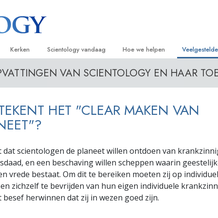
Kerken
Scientology vandaag
Hoe we helpen
Veelgesteld
PVATTINGEN VAN SCIENTOLOGY EN HAAR TO
ijken
Vind een kerk
Grootse Openingen
De Weg naar een Gelukkig Leven
Achtergrond
Beginn
van Scientology
Ideale Scientology Kerken
Scientology evenementen
Applied Scholastics
Binnen in ee
Luister
TEKENT HET "CLEAR MAKEN VAN
gen over
Hogere Organisaties
David Miscavige – Kerkelijk Leider van
Criminon
De organisat
Introdu
Scientology
NEET"?
Flag Land Base
Narconon
Introduc
scientoloog
 dat scientologen de planeet willen ontdoen van krankzinni
Freewinds
De Feiten over Drugs
Dienst
sdaad, en een beschaving willen scheppen waarin geestelij
Scientology beschikbaar maken voor de
United for Human Rights
n vrede bestaat. Om dit te bereiken moeten zij op individue
van Scientology
hele wereld
n zichzelf te bevrijden van hun eigen individuele krankzin
Citizens Commission on Human Ri
tics
 besef herwinnen dat zij in wezen goed zijn.
Scientology Volunteer Ministers