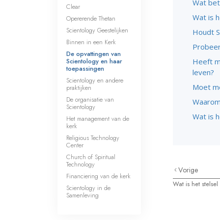
Wat bet
Clear
Wat is h
Opererende Thetan
Scientology Geestelijken
Houdt S
Binnen in een Kerk
Probeer
De opvattingen van
Scientology en haar
Heeft m
toepassingen
leven?
Scientology en andere
Moet me
praktijken
De organisatie van
Waarom 
Scientology
Wat is 
Het management van de
kerk
Religious Technology
Center
Church of Spiritual
Technology
Vorige
Financiering van de kerk
Wat is het stelse
Scientology in de
Samenleving