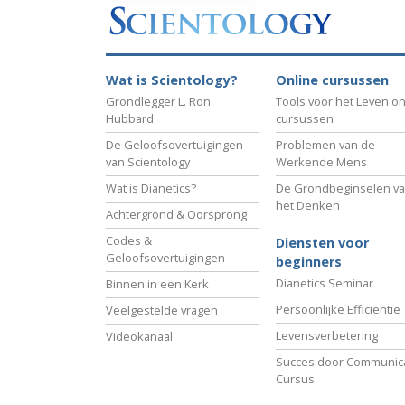
Wat is Scientology?
Online cursussen
Grondlegger L. Ron
Tools voor het Leven on
Hubbard
cursussen
De Geloofsovertuigingen
Problemen van de
van Scientology
Werkende Mens
Wat is Dianetics?
De Grondbeginselen v
het Denken
Achtergrond & Oorsprong
Codes &
Diensten voor
Geloofsovertuigingen
beginners
Dianetics Seminar
Binnen in een Kerk
Persoonlijke Efficiëntie
Veelgestelde vragen
Levensverbetering
Videokanaal
Succes door Communica
Cursus