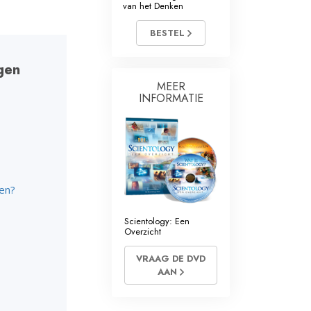
van het Denken
Oplossingen voor het Drugsprobleem
BESTEL
Kinderen
gen
Hulpmiddelen bij het Dagelijks Werk
MEER
INFORMATIE
Ethiek en de Condities
De Oorzaak van Onderdrukking
Feitenonderzoek
ken?
De Grondbeginselen van Organiseren
De Grondslagen van Public Relations
Scientology: Een
Overzicht
Taakstellingen en Doelen
VRAAG DE DVD
AAN
De Technologie van Studeren
Communicatie