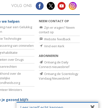
VOLG ONS
NEEM CONTACT OP
 we helpen
eg naar een Gelukkig
Zijn er vragen? Neem
en
contact op
ie Technologie
Website feedback
assering van criminelen
Vind een Kerk
rehabilitatie
ABONNEREN
eiten over Drugs
Ontvang de Daily
senrechten
Connect-nieuwsbrief
khond over de
Ontvang de Scientology
telijke
Vandaag Nieuwsbrief
ondheidszorg
nteer Ministers
 je gezond blijft
Leer jezelf echt kennen