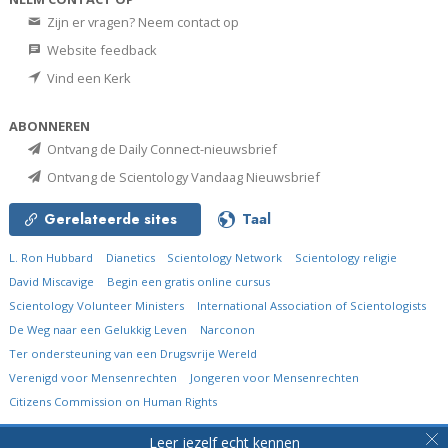
Zijn er vragen? Neem contact op
Website feedback
Vind een Kerk
ABONNEREN
Ontvang de Daily Connect-nieuwsbrief
Ontvang de Scientology Vandaag Nieuwsbrief
Gerelateerde sites
Taal
L. Ron Hubbard
Dianetics
Scientology Network
Scientology religie
David Miscavige
Begin een gratis online cursus
Scientology Volunteer Ministers
International Association of Scientologists
De Weg naar een Gelukkig Leven
Narconon
Ter ondersteuning van een Drugsvrije Wereld
Verenigd voor Mensenrechten
Jongeren voor Mensenrechten
Citizens Commission on Human Rights
© 2026
Church of Scientology International.
Alle rechten voorbehouden.
Leer jezelf echt kennen