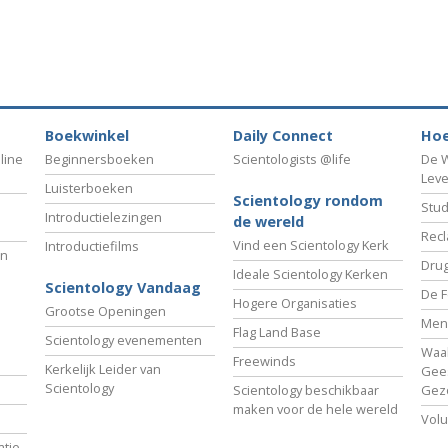
Boekwinkel
Daily Connect
Hoe
line
Beginnersboeken
Scientologists @life
De W
Lev
Luisterboeken
Scientology rondom
Stud
Introductielezingen
de wereld
Recl
Vind een Scientology Kerk
Introductiefilms
an
Drug
Ideale Scientology Kerken
Scientology Vandaag
De F
Hogere Organisaties
Grootse Openingen
Men
Flag Land Base
Scientology evenementen
Waa
Freewinds
Kerkelijk Leider van
Gees
Scientology
Scientology beschikbaar
Gez
maken voor de hele wereld
Volu
tie