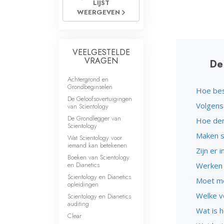
LIJST
Wat is Grootheid?
WEERGEVEN
VEELGESTELDE
VRAGEN
De
Achtergrond en
Grondbeginselen
Hoe bes
De Geloofsovertuigingen
Volgens
van Scientology
De Grondlegger van
Hoe den
Scientology
Maken s
Wat Scientology voor
iemand kan betekenen
Zijn er 
Boeken van Scientology
en Dianetics
Werken 
Scientology en Dianetics
Moet men
opleidingen
Welke v
Scientology en Dianetics
auditing
Wat is h
Clear