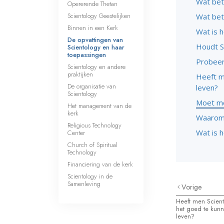
Wat bet
Opererende Thetan
Scientology Geestelijken
Wat bet
Binnen in een Kerk
Wat is h
De opvattingen van
Houdt S
Scientology en haar
toepassingen
Probeer
Scientology en andere
praktijken
Heeft m
De organisatie van
leven?
Scientology
Moet me
Het management van de
kerk
Waarom 
Religious Technology
Wat is 
Center
Church of Spiritual
Technology
Financiering van de kerk
Scientology in de
Samenleving
Vorige
Heeft men Scient
het goed te kunn
leven?