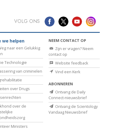
VOLG ONS
NEEM CONTACT OP
 we helpen
eg naar een Gelukkig
Zijn er vragen? Neem
en
contact op
ie Technologie
Website feedback
assering van criminelen
Vind een Kerk
rehabilitatie
ABONNEREN
eiten over Drugs
Ontvang de Daily
senrechten
Connect-nieuwsbrief
khond over de
Ontvang de Scientology
telijke
Vandaag Nieuwsbrief
ondheidszorg
nteer Ministers