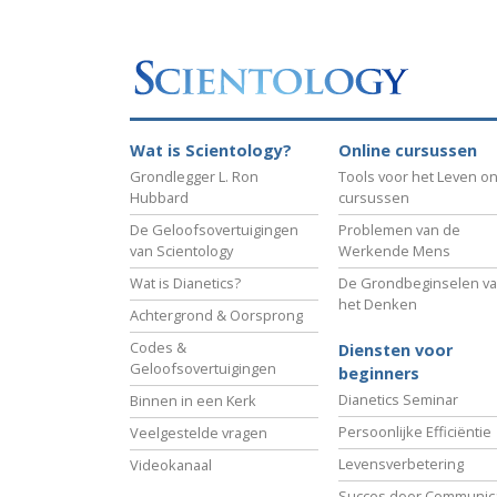
Wat is Scientology?
Online cursussen
Grondlegger L. Ron
Tools voor het Leven on
Hubbard
cursussen
De Geloofsovertuigingen
Problemen van de
van Scientology
Werkende Mens
Wat is Dianetics?
De Grondbeginselen v
het Denken
Achtergrond & Oorsprong
Codes &
Diensten voor
Geloofsovertuigingen
beginners
Dianetics Seminar
Binnen in een Kerk
Persoonlijke Efficiëntie
Veelgestelde vragen
Levensverbetering
Videokanaal
Succes door Communica