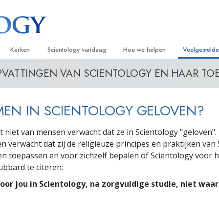
Kerken
Scientology vandaag
Hoe we helpen
Veelgesteld
PVATTINGEN VAN SCIENTOLOGY EN HAAR TO
ijken
Vind een kerk
Grootse Openingen
De Weg naar een Gelukkig Leven
Achtergrond
Beginn
van Scientology
Ideale Scientology Kerken
Scientology evenementen
Applied Scholastics
Binnen in ee
Luister
MEN IN SCIENTOLOGY GELOVEN?
gen over
Hogere Organisaties
David Miscavige – Kerkelijk Leider van
Criminon
De organisat
Introdu
Scientology
t niet van mensen verwacht dat ze in Scientology "geloven".
Flag Land Base
Narconon
Introduc
scientoloog
en verwacht dat zij de religieuze principes en praktijken van
Freewinds
De Feiten over Drugs
Dienst
n toepassen en voor zichzelf bepalen of Scientology voor h
bbard te citeren:
Scientology beschikbaar maken voor de
United for Human Rights
van Scientology
hele wereld
oor jou in Scientology, na zorgvuldige studie, niet waar i
Citizens Commission on Human Ri
tics
Scientology Volunteer Ministers