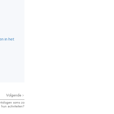
n in het
Volgende
ntologen soms zo
hun activiteiten?