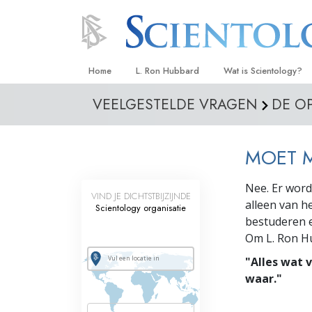
Home
L. Ron Hubbard
Wat is Scientology?
VEELGESTELDE VRAGEN
DE O
Overtuigingen & Prakt
De Credo’s en Codes 
MOET 
Wat scientologen zeg
Scientology
Nee. Er word
VIND JE DICHTSTBIJZIJNDE
Maak kennis met een 
alleen van h
Scientology organisatie
bestuderen e
Binnen in een Kerk
Om L. Ron Hu
De Grondbeginselen 
"Alles wat v
waar."
Een Inleiding tot Diane
Liefde en Haat –