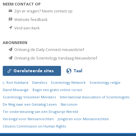
NEEM CONTACT OP
Zijn er vragen? Neem contact op
Website feedback
Vind een Kerk
ABONNEREN
Ontvang de Daily Connect-nieuwsbrief
Ontvang de Scientology Vandaag Nieuwsbrief
Gerelateerde sites
Taal
L. Ron Hubbard
Dianetics
Scientology Network
Scientology religie
David Miscavige
Begin een gratis online cursus
Scientology Volunteer Ministers
International Association of Scientologists
De Weg naar een Gelukkig Leven
Narconon
Ter ondersteuning van een Drugsvrije Wereld
Verenigd voor Mensenrechten
Jongeren voor Mensenrechten
Citizens Commission on Human Rights