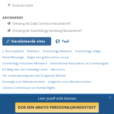
Vind een Kerk
ABONNEREN
Ontvang de Daily Connect-nieuwsbrief
Ontvang de Scientology Vandaag Nieuwsbrief
Gerelateerde sites
Taal
L. Ron Hubbard
Dianetics
Scientology Network
Scientology religie
David Miscavige
Begin een gratis online cursus
Scientology Volunteer Ministers
International Association of Scientologists
De Weg naar een Gelukkig Leven
Narconon
Ter ondersteuning van een Drugsvrije Wereld
Verenigd voor Mensenrechten
Jongeren voor Mensenrechten
Citizens Commission on Human Rights
© 2026
Church of Scientology International.
Alle rechten voorbehouden.
Leer jezelf echt kennen
Privacybeleid
•
Cookiebeleid
•
Gebruiksvoorwaarden
•
Juridische mededeling
DOE EEN GRATIS PERSOONLIJKHEIDSTEST