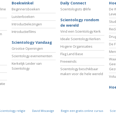
Boekwinkel
Daily Connect
Hoe
line
Beginnersboeken
Scientologists @life
De W
Lev
Luisterboeken
Scientology rondom
Stud
Introductielezingen
de wereld
Recl
Vind een Scientology Kerk
Introductiefilms
an
Drug
Ideale Scientology Kerken
Scientology Vandaag
De F
Hogere Organisaties
Grootse Openingen
Men
Flag Land Base
Scientology evenementen
Waa
Freewinds
Kerkelijk Leider van
Gees
Scientology
Scientology beschikbaar
Gez
maken voor de hele wereld
Volu
tie
Hoe
Scientology religie
David Miscavige
Begin een gratis online cursus
Scie