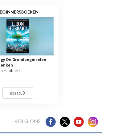
EGINNERSBOEKEN
ogy De Grondbeginselen
Denken
on Hubbard
BESTEL
VOLG ONS