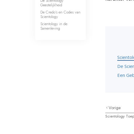
De Scientology
Geestelijkheid
De Credo’s en Codes van
Scientology
Scientology in de
Samenleving
Sciento
De Scie
Een Geb
Vorige
Scientology Toe