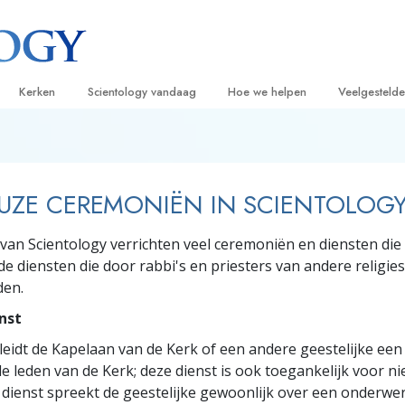
Kerken
Scientology vandaag
Hoe we helpen
Veelgesteld
ijken
Vind een kerk
Grootse Openingen
De Weg naar een Gelukkig Leven
Achtergrond
Beginn
van Scientology
Ideale Scientology Kerken
Scientology evenementen
Applied Scholastics
Binnen in ee
Luister
EUZE CEREMONIËN IN SCIENTOLOG
gen over
Hogere Organisaties
David Miscavige – Kerkelijk Leider van
Criminon
De organisat
Introdu
Scientology
 van Scientology verrichten veel ceremoniën en diensten die
Flag Land Base
Narconon
Introduc
scientoloog
 de diensten die door rabbi's en priesters van andere religies
Freewinds
De Feiten over Drugs
Dienst
den.
nst
Scientology beschikbaar maken voor de
United for Human Rights
van Scientology
hele wereld
leidt de Kapelaan van de Kerk of een andere geestelijke een
Citizens Commission on Human Ri
tics
e leden van de Kerk; deze dienst is ook toegankelijk voor ni
Scientology Volunteer Ministers
 dienst spreekt de geestelijke gewoonlijk over een onderwe