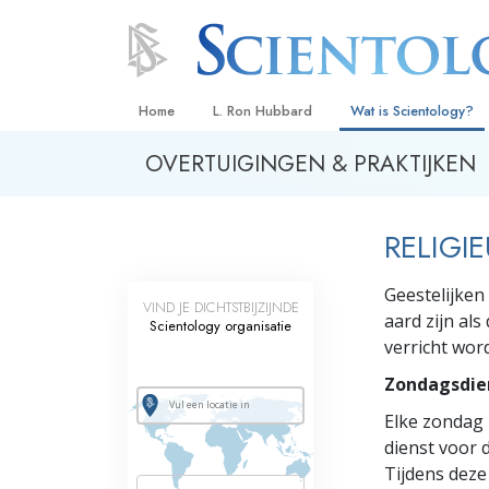
Home
L. Ron Hubbard
Wat is Scientology?
OVERTUIGINGEN & PRAKTIJKEN
Overtuigingen & Prakt
De Credo’s en Codes 
RELIGI
Wat scientologen zeg
Scientology
Geestelijken
VIND JE DICHTSTBIJZIJNDE
Maak kennis met een 
aard zijn als
Scientology organisatie
verricht wor
Binnen in een Kerk
Zondagsdie
De Grondbeginselen 
Elke zondag 
Een Inleiding tot Diane
dienst voor d
Tijdens deze
Liefde en Haat –