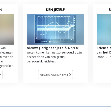
EN
KEN JEZELF
B
 van
Nieuwsgierig naar jezelf?
Meer te
Scientol
n lezingen
weten komen kan net zo eenvoudig zijn
van het 
n
over de
als het doen van een gratis
Door L. R
 en
persoonlijkheidstest.
 gebruiken.
GRATIS ONLINE TEST