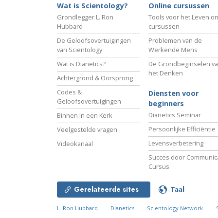
Wat is Scientology?
Online cursussen
Grondlegger L. Ron
Tools voor het Leven on
Hubbard
cursussen
De Geloofsovertuigingen
Problemen van de
van Scientology
Werkende Mens
Wat is Dianetics?
De Grondbeginselen v
het Denken
Achtergrond & Oorsprong
Codes &
Diensten voor
Geloofsovertuigingen
beginners
Dianetics Seminar
Binnen in een Kerk
Persoonlijke Efficiëntie
Veelgestelde vragen
Levensverbetering
Videokanaal
Succes door Communica
Cursus
Gerelateerde sites
Taal
L. Ron Hubbard
Dianetics
Scientology Network