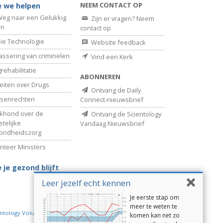
NEEM CONTACT OP
 we helpen
eg naar een Gelukkig
Zijn er vragen? Neem
en
contact op
ie Technologie
Website feedback
assering van criminelen
Vind een Kerk
rehabilitatie
ABONNEREN
eiten over Drugs
Ontvang de Daily
senrechten
Connect-nieuwsbrief
khond over de
Ontvang de Scientology
telijke
Vandaag Nieuwsbrief
ondheidszorg
nteer Ministers
 je gezond blijft
Leer jezelf echt kennen
Je eerste stap om
meer te weten te
ntology Volunteer Ministers
komen kan net zo