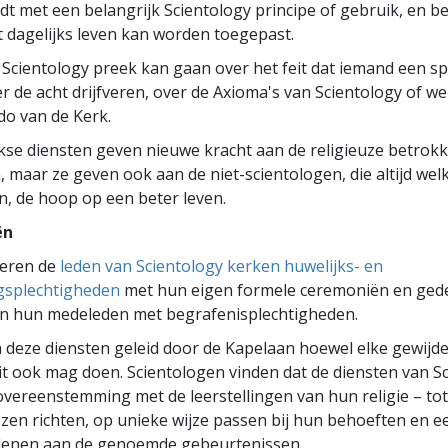
t met een belangrijk Scientology principe of gebruik, en b
et dagelijks leven kan worden toegepast.
 Scientology preek kan gaan over het feit dat iemand een sp
r de acht drijfveren, over de Axioma's van Scientology of wel
do van de Kerk.
kse diensten geven nieuwe kracht aan de religieuze betrok
, maar ze geven ook aan de niet-scientologen, die altijd welk
n, de hoop op een beter leven.
ën
ieren de
leden van Scientology kerken huwelijks- en
gsplechtigheden
met hun eigen formele ceremoniën en gede
an hun medeleden met begrafenisplechtigheden.
deze diensten geleid door de Kapelaan hoewel elke gewijde
dit ook mag doen. Scientologen vinden dat de diensten van S
n overeenstemming met de leerstellingen van hun religie – to
ezen richten, op unieke wijze passen bij hun behoeften en e
rlenen aan de genoemde gebeurtenissen.