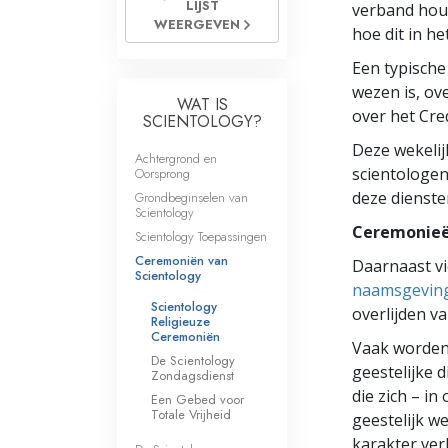
LIJST
verband houd
Wat is Grootheid?
WEERGEVEN
hoe dit in h
Een typische
wezen is, ove
WAT IS
over het Cre
SCIENTOLOGY?
Deze wekelij
Achtergrond en
scientologen
Oorsprong
deze dienste
Grondbeginselen van
Scientology
Ceremonie
Scientology Toepassingen
Ceremoniën van
Daarnaast v
Scientology
naamsgevin
Scientology
overlijden v
Religieuze
Ceremoniën
Vaak worden 
De Scientology
geestelijke 
Zondagsdienst
die zich – i
Een Gebed voor
Totale Vrijheid
geestelijk w
karakter ve