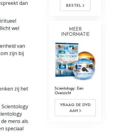
espreekt dan
BESTEL
Oplossingen voor het Drugsprobleem
iritueel
Kinderen
licht wel
MEER
INFORMATIE
Hulpmiddelen bij het Dagelijks Werk
kenheid van
Ethiek en de Condities
om zijn bij
De Oorzaak van Onderdrukking
Feitenonderzoek
De Grondbeginselen van Organiseren
nken zij het
Scientology: Een
Overzicht
De Grondslagen van Public Relations
VRAAG DE DVD
 Scientology
Taakstellingen en Doelen
AAN
cientology
t de mens als
De Technologie van Studeren
en speciaal
Communicatie