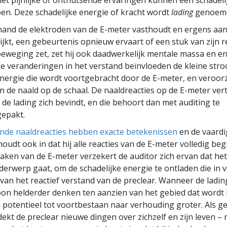
met pijnlijke of onthutsende ervaringen kunnen een schadelij
n. Deze schadelijke energie of kracht wordt
lading
genoem
and de elektroden van de E-meter vasthoudt en ergens aan
ijkt, een gebeurtenis opnieuw ervaart of een stuk van zijn r
beweging zet, zet hij ook daadwerkelijk mentale massa en en
e veranderingen in het verstand beïnvloeden de kleine str
energie die wordt voortgebracht door de E-meter, en veroor
 de naald op de schaal. De naaldreacties op de E-meter vert
 de lading zich bevindt, en die behoort dan met auditing te
epakt.
ende naaldreacties hebben exacte betekenissen
en de vaardi
oudt ook in dat hij alle reacties van de E-meter volledig beg
aken van de E-meter verzekert de auditor zich ervan dat he
nderwerp gaat, om de schadelijke energie te ontladen die in 
 van het reactief verstand van de preclear. Wanneer de ladi
on helderder denken ten aanzien van het gebied dat wordt
n potentieel tot voortbestaan naar verhouding groter. Als g
ekt de preclear nieuwe dingen over zichzelf en zijn leven –