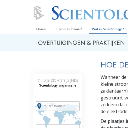
Home
L. Ron Hubbard
Wat is Scientology?
OVERTUIGINGEN & PRAKTIJKEN
Overtuigingen & Prakt
De Credo’s en Codes 
HOE DE
Wat scientologen zeg
Scientology
Wanneer de E
VIND JE DICHTSTBIJZIJNDE
Maak kennis met een 
kleine stroo
Scientology organisatie
zaklantaarn)
Binnen in een Kerk
gestruurd, w
De Grondbeginselen 
zo klein dat
de elektrode
Een Inleiding tot Diane
De plaatjes 
Liefde en Haat –