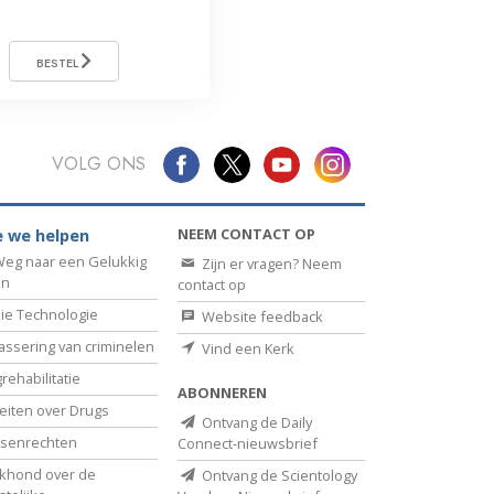
BESTEL
VOLG ONS
NEEM CONTACT OP
 we helpen
eg naar een Gelukkig
Zijn er vragen? Neem
en
contact op
ie Technologie
Website feedback
assering van criminelen
Vind een Kerk
rehabilitatie
ABONNEREN
eiten over Drugs
Ontvang de Daily
senrechten
Connect-nieuwsbrief
khond over de
Ontvang de Scientology