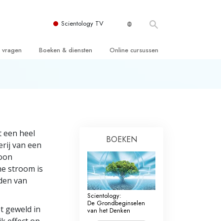
Scientology TV
e vragen
Boeken & diensten
Online cursussen
 en Grondbeginselen
ersboeken
Hoe men Conflicten moet Oplossen
n Kerk
boeken
De Drijfveren van het Bestaan
ie van Scientology
ctielezingen
De Componenten van Begrip
 een heel
tiefilms
Oplossingen voor een Gevaarlijke
BOEKEN
Omgeving
erij van een
en voor beginners
soon
Assisten voor Ziektes en Verwondingen
he stroom is
uden van
Integriteit en Eerlijkheid
ghts
Scientology:
Het Huwelijk
De Grondbeginselen
t geweld in
van het Denken
De Toonschaal van Emoties