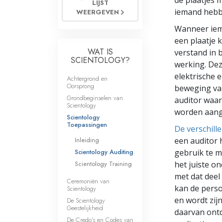
de plaatjes 
LIJST
Wat is Grootheid?
iemand hebbe
WEERGEVEN
Wanneer iem
een plaatje k
WAT IS
verstand in 
SCIENTOLOGY?
werking. Dez
elektrische 
Achtergrond en
Oorsprong
beweging van
Grondbeginselen van
auditor waar
Scientology
worden aang
Scientology
Toepassingen
De verschill
Inleiding
een auditor h
Scientology Auditing
gebruik te m
Scientology Training
het juiste o
met dat deel
Ceremoniën van
kan de perso
Scientology
en wordt zij
De Scientology
Geestelijkheid
daarvan ontd
De Credo’s en Codes van