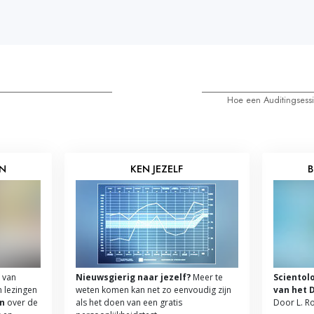
Hoe een Auditingsess
EN
KEN JEZELF
B
 van
Nieuwsgierig naar jezelf?
Meer te
Scientol
n lezingen
weten komen kan net zo eenvoudig zijn
van het 
n
over de
als het doen van een gratis
Door L. R