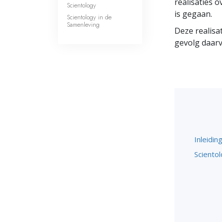
realisaties o
Scientology
is gegaan.
Scientology in de
Samenleving
Deze realisa
gevolg daar
Inleidin
Scientol