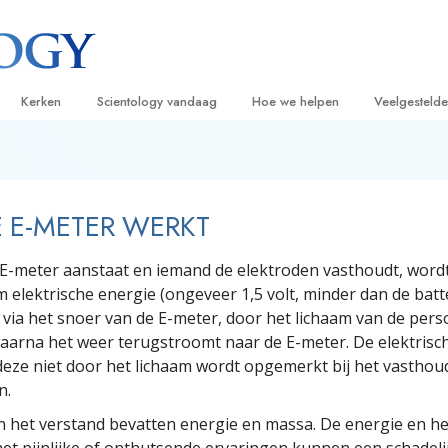
Kerken
Scientology vandaag
Hoe we helpen
Veelgesteld
ijken
Vind een kerk
Grootse Openingen
De Weg naar een Gelukkig Leven
Achtergrond
Beginn
van Scientology
Ideale Scientology Kerken
Scientology evenementen
Applied Scholastics
Binnen in ee
Luister
 E-METER WERKT
gen over
Hogere Organisaties
David Miscavige – Kerkelijk Leider van
Criminon
De organisat
Introdu
Scientology
-meter aanstaat en iemand de elektroden vasthoudt, wordt
Flag Land Base
Narconon
Introduc
scientoloog
m elektrische energie (ongeveer 1,5 volt, minder dan de batt
Freewinds
De Feiten over Drugs
Dienst
 via het snoer van de E-meter, door het lichaam van de per
aarna het weer terugstroomt naar de E-meter. De elektrisc
Scientology beschikbaar maken voor de
United for Human Rights
van Scientology
 deze niet door het lichaam wordt opgemerkt bij het vastho
hele wereld
n.
Citizens Commission on Human Ri
tics
in het verstand bevatten energie en massa. De energie en he
Scientology Volunteer Ministers