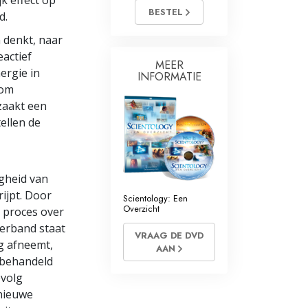
k effect op
BESTEL
d.
Oplossingen voor het Drugsprobleem
 denkt, naar
Kinderen
eactief
MEER
ergie in
INFORMATIE
Hulpmiddelen bij het Dagelijks Werk
oom
zaakt een
Ethiek en de Condities
ellen de
De Oorzaak van Onderdrukking
Feitenonderzoek
gheid van
De Grondbeginselen van Organiseren
rijpt. Door
Scientology: Een
Overzicht
t proces over
De Grondslagen van Public Relations
verband staat
VRAAG DE DVD
ng afneemt,
Taakstellingen en Doelen
AAN
 behandeld
De Technologie van Studeren
evolg
 nieuwe
Communicatie