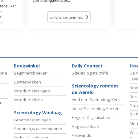
 en
persoonlijkheidstest.
 gebruiken.
GRATIS ONLINE TEST
Boekwinkel
Daily Connect
Hoe
line
Beginnersboeken
Scientologists @life
De W
Lev
Luisterboeken
Scientology rondom
Stud
Introductielezingen
de wereld
Recl
Vind een Scientology Kerk
Introductiefilms
an
Drug
Ideale Scientology Kerken
Scientology Vandaag
De F
Hogere Organisaties
Grootse Openingen
Men
Flag Land Base
Scientology evenementen
Waa
Freewinds
Kerkelijk Leider van