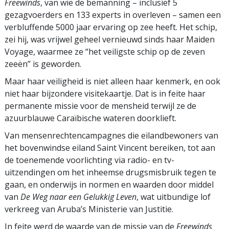
Freewinds
, van wie de bemanning – inclusief 5
gezagvoerders en 133 experts in overleven – samen een
verbluffende 5000 jaar ervaring op zee heeft. Het schip,
zei hij, was vrijwel geheel vernieuwd sinds haar Maiden
Voyage, waarmee ze “het veiligste schip op de zeven
zeeën” is geworden.
Maar haar veiligheid is niet alleen haar kenmerk, en ook
niet haar bijzondere visitekaartje. Dat is in feite haar
permanente missie voor de mensheid terwijl ze de
azuurblauwe Caraïbische wateren doorklieft.
Van mensenrechtencampagnes die eilandbewoners van
het bovenwindse eiland Saint Vincent bereiken, tot aan
de toenemende voorlichting via radio- en tv-
uitzendingen om het inheemse drugsmisbruik tegen te
gaan, en onderwijs in normen en waarden door middel
van
De Weg naar een Gelukkig Leven
, wat uitbundige lof
verkreeg van Aruba’s Ministerie van Justitie.
In feite werd de waarde van de missie van de
Freewinds