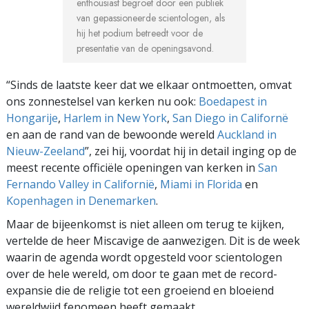
enthousiast begroet door een publiek
van gepassioneerde scientologen, als
hij het podium betreedt voor de
presentatie van de openingsavond.
“Sinds de laatste keer dat we elkaar ontmoetten, omvat
ons zonnestelsel van kerken nu ook:
Boedapest in
Hongarije
,
Harlem in New York
,
San Diego in Californë
en aan de rand van de bewoonde wereld
Auckland in
Nieuw-Zeeland
”, zei hij, voordat hij in detail inging op de
meest recente officiële openingen van kerken in
San
Fernando Valley in Californië
,
Miami in Florida
en
Kopenhagen in Denemarken
.
Maar de bijeenkomst is niet alleen om terug te kijken,
vertelde de heer Miscavige de aanwezigen. Dit is de week
waarin de agenda wordt opgesteld voor scientologen
over de hele wereld, om door te gaan met de record-
expansie die de religie tot een groeiend en bloeiend
wereldwijd fenomeen heeft gemaakt.