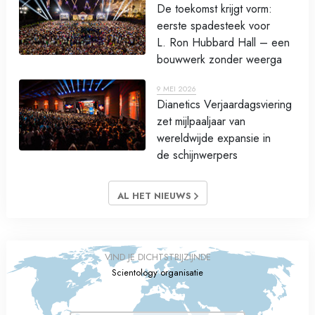
De toekomst krijgt vorm:
eerste spadesteek voor
L. Ron Hubbard Hall – een
bouwwerk zonder weerga
9 MEI 2026
Dianetics Verjaardagsviering
zet mijlpaaljaar van
wereldwijde expansie in
de schijnwerpers
AL HET NIEUWS
VIND JE DICHTSTBIJZIJNDE
Scientology organisatie