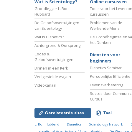
Wat is Scientology?
Online cursussen
Grondlegger L. Ron
Tools voor het Leven on
Hubbard
cursussen
De Geloofsovertuigingen
Problemen van de
van Scientology
Werkende Mens
Wat is Dianetics?
De Grondbeginselen v
het Denken
Achtergrond & Oorsprong
Codes &
Diensten voor
Geloofsovertuigingen
beginners
Dianetics Seminar
Binnen in een Kerk
Persoonlijke Efficiëntie
Veelgestelde vragen
Levensverbetering
Videokanaal
Succes door Communica
Cursus
Gerelateerde sites
Taal
L. Ron Hubbard
Dianetics
Scientology Network
International Association of Scientologists
De Weg naar 