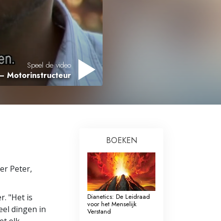
Oplossingen voor het Drugsprobleem
Kinderen
Hulpmiddelen bij het Dagelijks Werk
Speel de video
– Motorinstructeur
Ethiek en de Condities
De Oorzaak van Onderdrukking
Feitenonderzoek
De Grondbeginselen van Organiseren
BOEKEN
De Grondslagen van Public Relations
er Peter,
Taakstellingen en Doelen
De Technologie van Studeren
r. "Het is
Dianetics: De Leidraad
voor het Menselijk
eel dingen in
Verstand
Communicatie