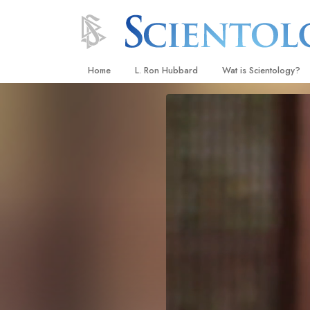
Home
L. Ron Hubbard
Wat is Scientology?
Overtuigingen & Prakt
De Credo’s en Codes 
Wat scientologen zeg
Scientology
Maak kennis met een 
Binnen in een Kerk
De Grondbeginselen 
Een Inleiding tot Diane
Liefde en Haat –