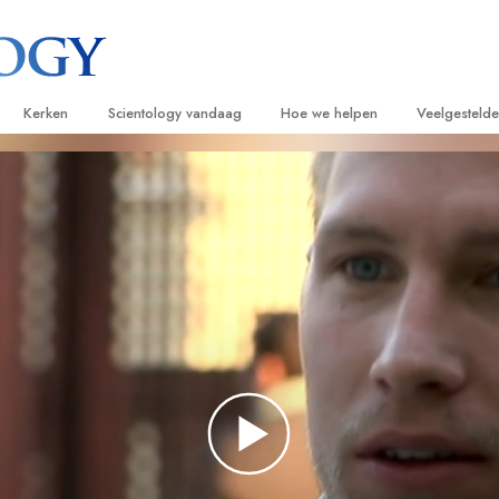
Kerken
Scientology vandaag
Hoe we helpen
Veelgesteld
ijken
Vind een kerk
Grootse Openingen
De Weg naar een Gelukkig Leven
Achtergrond
Beginn
van Scientology
Ideale Scientology Kerken
Scientology evenementen
Applied Scholastics
Binnen in ee
Luister
gen over
Hogere Organisaties
David Miscavige – Kerkelijk Leider van
Criminon
De organisat
Introdu
Scientology
Flag Land Base
Narconon
Introduc
scientoloog
Freewinds
De Feiten over Drugs
Dienst
Scientology beschikbaar maken voor de
United for Human Rights
van Scientology
hele wereld
Citizens Commission on Human Ri
tics
Scientology Volunteer Ministers