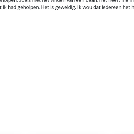
eholpen, zoals met het vinden van een baan. Het heeft me m
 ik had geholpen. Het is geweldig. Ik wou dat iedereen het h