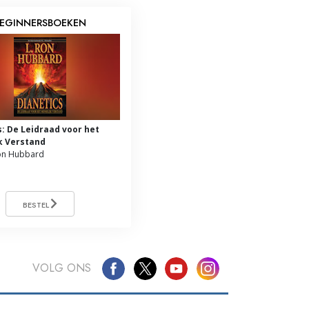
EGINNERSBOEKEN
s: De Leidraad voor het
k Verstand
on Hubbard
BESTEL
VOLG ONS