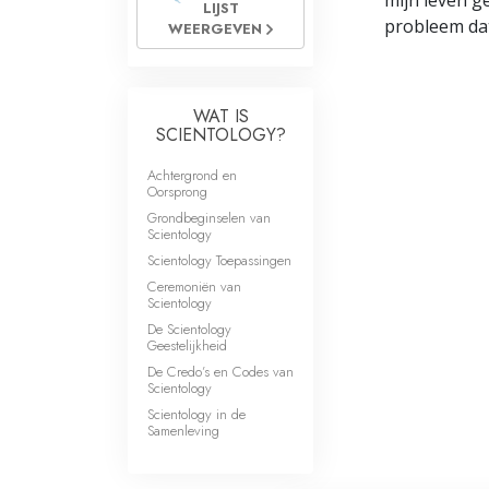
mijn leven g
LIJST
probleem dat
WEERGEVEN
WAT IS
SCIENTOLOGY?
Achtergrond en
Oorsprong
Grondbeginselen van
Scientology
Scientology Toepassingen
Ceremoniën van
Scientology
De Scientology
Geestelijkheid
De Credo’s en Codes van
Scientology
Scientology in de
Samenleving