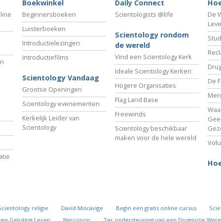
Boekwinkel
Daily Connect
Hoe
line
Beginnersboeken
Scientologists @life
De W
Lev
Luisterboeken
Scientology rondom
Stud
Introductielezingen
de wereld
Recl
Vind een Scientology Kerk
Introductiefilms
an
Drug
Ideale Scientology Kerken
Scientology Vandaag
De F
Hogere Organisaties
Grootse Openingen
Men
Flag Land Base
Scientology evenementen
Waa
Freewinds
Kerkelijk Leider van
Gees
Scientology
Scientology beschikbaar
Gez
maken voor de hele wereld
Volu
tie
Hoe
Scientology religie
David Miscavige
Begin een gratis online cursus
Scie
een Gelukkig Leven
Narconon
Ter ondersteuning van een Drugsvrije Were