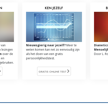
EN
KEN JEZELF
B
 van
Nieuwsgierig naar jezelf?
Meer te
Dianetic
n lezingen
weten komen kan net zo eenvoudig zijn
Menselij
n
over de
als het doen van een gratis
Door L. R
 en
persoonlijkheidstest.
 gebruiken.
GRATIS ONLINE TEST