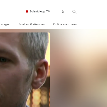
Scientology TV
e vragen
Boeken & diensten
Online cursussen
 en Grondbeginselen
ersboeken
Hoe men Conflicten moet Oplossen
n Kerk
boeken
De Drijfveren van het Bestaan
ie van Scientology
ctielezingen
De Componenten van Begrip
tiefilms
Oplossingen voor een Gevaarlijke
Omgeving
en voor beginners
Assisten voor Ziektes en Verwondingen
Integriteit en Eerlijkheid
ghts
Het Huwelijk
De Toonschaal van Emoties