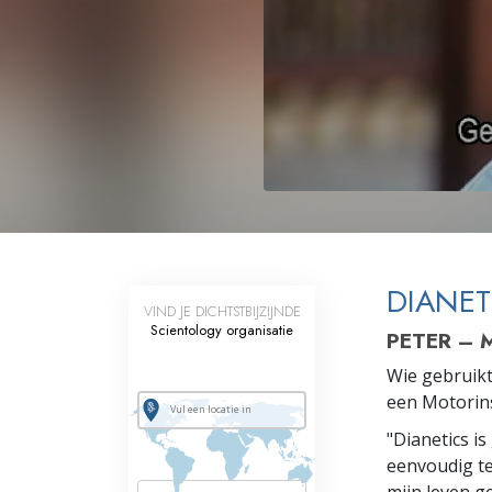
Wat is Grootheid?
DIANET
VIND JE DICHTSTBIJZIJNDE
Scientology organisatie
PETER – 
Wie gebruikt
een Motorins
"Dianetics is
eenvoudig te