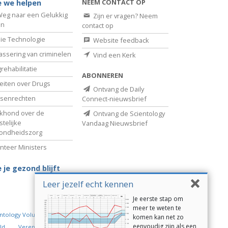
NEEM CONTACT OP
 we helpen
eg naar een Gelukkig
Zijn er vragen? Neem
en
contact op
ie Technologie
Website feedback
assering van criminelen
Vind een Kerk
rehabilitatie
ABONNEREN
eiten over Drugs
Ontvang de Daily
senrechten
Connect-nieuwsbrief
khond over de
Ontvang de Scientology
telijke
Vandaag Nieuwsbrief
ondheidszorg
nteer Ministers
 je gezond blijft
Leer jezelf echt kennen
Je eerste stap om
meer te weten te
ntology Volunteer Ministers
komen kan net zo
eenvoudig zijn als een
ld
Verenigd voor Mensenrechten