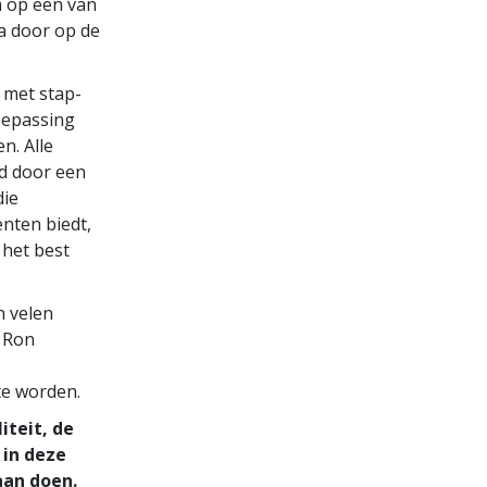
m op een van
na door op de
 met stap-
oepassing
n. Alle
d door een
die
enten biedt,
 het best
n velen
. Ron
te worden.
iteit, de
 in deze
aan doen.