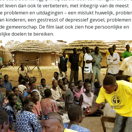
et leven dan ook te verbeteren, met inbegrip van de meest
 problemen en uitdagingen – een mislukt huwelijk, probl
n kinderen, een gestresst of depressief gevoel, problemen
n de gemeenschap. De film laat ook zien hoe persoonlijke en
ijke doelen te bereiken.