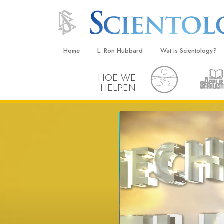
Home
L. Ron Hubbard
Wat is Scientology?
HOE WE
Overtuigingen & Prakt
HELPEN
De Credo’s en Codes 
Wat scientologen zeg
Scientology
Maak kennis met een 
Binnen in een Kerk
De Grondbeginselen 
Een Inleiding tot Diane
Liefde en Haat –