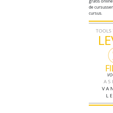
gratis onlin
de cursussen
cursus.
TOOLS
LE
F
VO
AS
VA
L