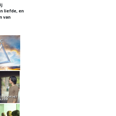
ij
n liefde, en
en van
EN VOOR HET
BLEEM