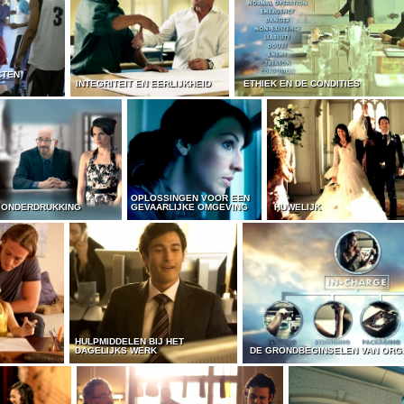
CTEN
INTEGRITEIT EN EERLIJKHEID
ETHIEK EN DE CONDITIES
OPLOSSINGEN VOOR EEN
 ONDERDRUKKING
GEVAARLIJKE OMGEVING
HUWELIJK
HULPMIDDELEN BIJ HET
DAGELIJKS WERK
DE GRONDBEGINSELEN VAN ORG