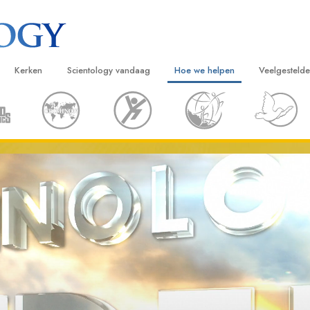
Kerken
Scientology vandaag
Hoe we helpen
Veelgesteld
ijken
Vind een kerk
Grootse Openingen
De Weg naar een Gelukkig Leven
Achtergrond
Beginn
van Scientology
Ideale Scientology Kerken
Scientology evenementen
Applied Scholastics
Binnen in ee
Luister
gen over
Hogere Organisaties
David Miscavige – Kerkelijk Leider van
Criminon
De organisat
Introdu
Scientology
Flag Land Base
Narconon
Introduc
scientoloog
Freewinds
De Feiten over Drugs
Dienst
Scientology beschikbaar maken voor de
United for Human Rights
van Scientology
hele wereld
Citizens Commission on Human Ri
tics
Scientology Volunteer Ministers