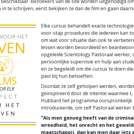
e beschikbaar. Bezoekers van de site worden uitgenodigd o
 in te schrijven, eerst bekijken ze dan de film en gaan daar
Elke cursus behandelt exacte technologie
voor-stap procedures die iedereen kan t
 VOOR HET
om wat voor situatie dan ook te verbetere
VEN
lessen worden beoordeeld en beantwoor
opgeleide Scientology Pastoraal werker, 
persoonlijke supervisie en hulp aan stud
en ze begeleidt om die cursus te doen die
past bij hun behoeften.
ILMS
Doordat ze zelf geholpen werden, worde
OR ELK
geïnspireerd door de intentie waarmee L
PECT
Hubbard het programma oorspronkelijk
N HET
introduceerde, om zelf Pastoraal werker 
EVEN
“Als men genoeg heeft van de criminal
wreedheid, het onrecht en het geweld
maatschappij, dan kan men daar iets 