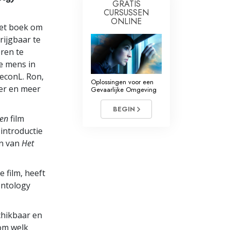
GRATIS
CURSUSSEN
ONLINE
het boek om
rijgbaar te
ren te
le mens in
econL. Ron,
Oplossingen voor een
eer en meer
Gevaarlijke Omgeving
BEGIN
ven
film
introductie
en van
Het
 film, heeft
entology
chikbaar en
 om welk