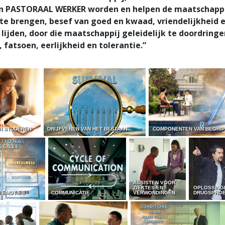
n PASTORAAL WERKER worden en helpen de maatschapp
te brengen, besef van goed en kwaad, vriendelijkheid e
n lijden, door die maatschappij geleidelijk te doordring
 fatsoen, eerlijkheid en tolerantie.”
N STUDEREN
DRIJFVEREN VAN HET BESTAAN
COMPONENTEN VAN BEGRIP
ASSISTEN VOOR
ZIEKTES EN
OPLOSSING
 EMOTIES
COMMUNICATIE
VERWONDINGEN
DRUGSPRO