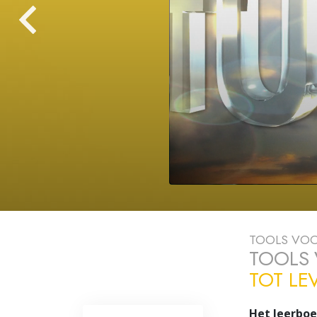
Wat is Grootheid?
TOOLS VOO
TOOLS
TOT LE
Het leerboe