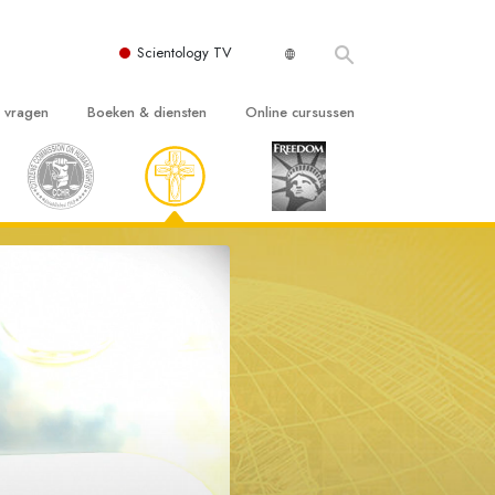
Scientology TV
e vragen
Boeken & diensten
Online cursussen
 en Grondbeginselen
ersboeken
Hoe men Conflicten moet Oplossen
n Kerk
boeken
De Drijfveren van het Bestaan
ie van Scientology
ctielezingen
De Componenten van Begrip
tiefilms
Oplossingen voor een Gevaarlijke
Omgeving
en voor beginners
Assisten voor Ziektes en Verwondingen
Integriteit en Eerlijkheid
ghts
Het Huwelijk
De Toonschaal van Emoties