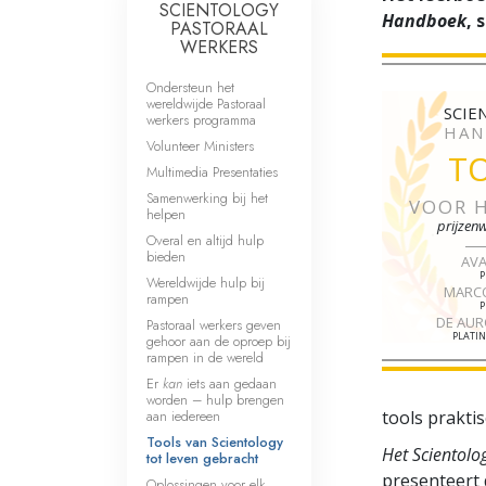
SCIENTOLOGY
Handboek
, 
PASTORAAL
WERKERS
Ondersteun het
wereldwijde Pastoraal
SCIE
werkers programma
HAN
Volunteer Ministers
T
Multimedia Presentaties
Samenwerking bij het
VOOR 
helpen
prijzen
Overal en altijd hulp
bieden
AV
P
Wereldwijde hulp bij
MARC
rampen
P
DE AU
Pastoraal werkers geven
PLATIN
gehoor aan de oproep bij
rampen in de wereld
Er
kan
iets aan gedaan
worden – hulp brengen
aan iedereen
tools prakti
Tools van Scientology
Het Scientolo
tot leven gebracht
presenteert 
Oplossingen voor elk