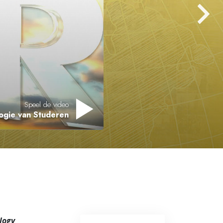
Oplossingen voor het Drugsprobleem
Kinderen
Hulpmiddelen bij het Dagelijks Werk
Ethiek en de Condities
De Oorzaak van Onderdrukking
Speel de video
en van het Bestaan
Feitenonderzoek
De Grondbeginselen van Organiseren
De Grondslagen van Public Relations
Taakstellingen en Doelen
De Technologie van Studeren
Communicatie
logy