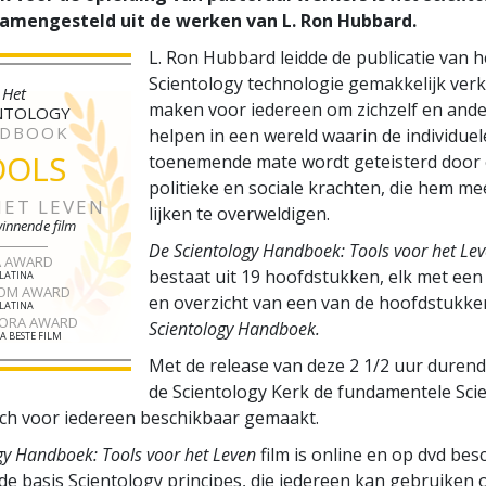
samengesteld uit de werken van L. Ron Hubbard.
L. Ron Hubbard leidde de publicatie van 
Scientology technologie gemakkelijk verk
Het
maken voor iedereen om zichzelf en ande
NTOLOGY
DBOOK
helpen in een wereld waarin de individue
OOLS
toenemende mate wordt geteisterd door 
politieke en sociale krachten, die hem m
HET LEVEN
lijken te overweldigen.
winnende film
De Scientology Handboek: Tools voor het Le
A AWARD
bestaat uit 19 hoofdstukken, elk met een 
LATINA
OM AWARD
en overzicht van een van de hoofdstukk
LATINA
RORA AWARD
Scientology Handboek.
A BESTE FILM
Met de release van deze 2 1/2 uur durende
de Scientology Kerk de fundamentele Sci
sch voor iedereen beschikbaar gemaakt.
gy Handboek: Tools voor het Leven
film is online en op dvd bes
de basis Scientology principes, die iedereen kan gebruiken