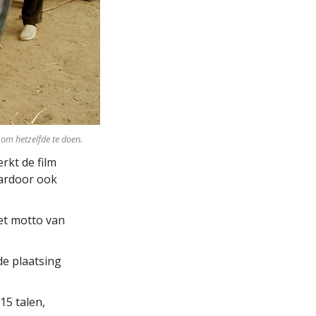
 om hetzelfde te doen.
rkt de film
rdoor ook
het motto van
de plaatsing
15 talen,