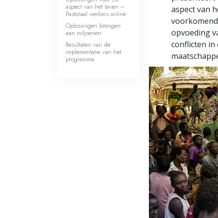
aspect van het leven –
aspect van h
Pastoraal werkers online
voorkomende
Oplossingen brengen
opvoeding va
aan miljoenen
conflicten i
Resultaten van de
implementatie van het
maatschappel
programma