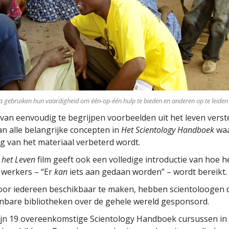
ka gebruiken hun vaardigheid om één-op-één hulp te bieden en anderen op te leiden
van eenvoudig te begrijpen voorbeelden uit het leven verste
an alle belangrijke concepten in
Het Scientology Handboek
waa
g van het materiaal verbeterd wordt.
 het Leven
film geeft ook een volledige introductie van hoe 
 werkers – “Er
kan
iets aan gedaan worden” – wordt bereikt.
oor iedereen beschikbaar te maken, hebben scientoloogen 
nbare bibliotheken over de gehele wereld gesponsord.
 zijn 19 overeenkomstige Scientology Handboek cursussen in 