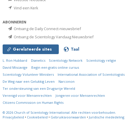
Vind een Kerk
ABONNEREN
Ontvang de Daily Connect-nieuwsbrief
Ontvang de Scientology Vandaag Nieuwsbrief
Gerelateerde sites
Taal
L. Ron Hubbard
Dianetics
Scientology Network
Scientology religie
David Miscavige
Begin een gratis online cursus
Scientology Volunteer Ministers
International Association of Scientologists
De Weg naar een Gelukkig Leven
Narconon
Ter ondersteuning van een Drugsvrije Wereld
Verenigd voor Mensenrechten
Jongeren voor Mensenrechten
Citizens Commission on Human Rights
© 2026
Church of Scientology International.
Alle rechten voorbehouden.
Privacybeleid
•
Cookiebeleid
•
Gebruiksvoorwaarden
•
Juridische mededeling