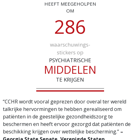
HEEFT MEEGEHOLPEN
OM
2
8
6
waarschuwings­
stickers op
PSYCHIATRISCHE
MIDDELEN
TE KRIJGEN
“CCHR wordt vooral geprezen door overal ter wereld
talkrijke hervormingen te hebben gerealiseerd om
patiënten in de geestelijke gezondheidszorg te
beschermen en heeft ervoor gezorgd dat patiënten de
beschikking krijgen over wettelijke bescherming.”
–
Georgia State Senate, Verenigde Staten