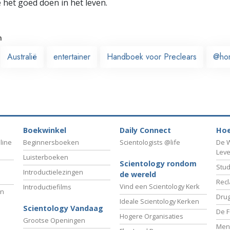
e het goed doen in het leven.
n
Australië
entertainer
Handboek voor Preclears
@ho
Boekwinkel
Daily Connect
Hoe
line
Beginnersboeken
Scientologists @life
De W
Lev
Luisterboeken
Scientology rondom
Stud
Introductielezingen
de wereld
Recl
Vind een Scientology Kerk
Introductiefilms
an
Drug
Ideale Scientology Kerken
Scientology Vandaag
De F
Hogere Organisaties
Grootse Openingen
Men