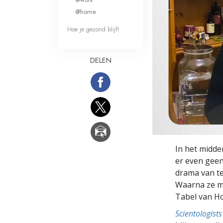
Wat is Grootheid?
@home
Hoe je gezond blijft
DELEN
In het midde
er even geen
drama van te
Waarna ze me
Tabel van H
Scientologis