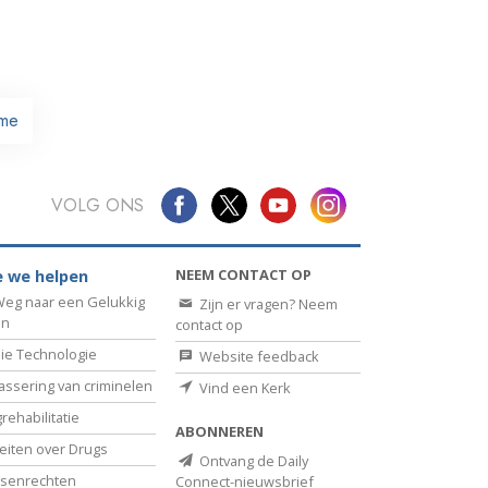
me
VOLG ONS
NEEM CONTACT OP
 we helpen
eg naar een Gelukkig
Zijn er vragen? Neem
en
contact op
ie Technologie
Website feedback
assering van criminelen
Vind een Kerk
rehabilitatie
ABONNEREN
eiten over Drugs
Ontvang de Daily
senrechten
Connect-nieuwsbrief