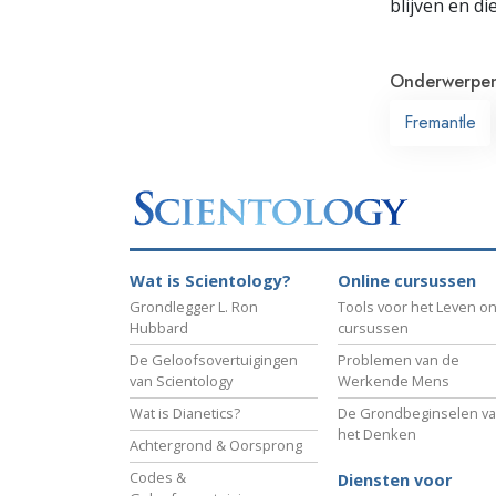
blijven en di
Onderwerpe
Fremantle
Wat is Scientology?
Online cursussen
Grondlegger L. Ron
Tools voor het Leven on
Hubbard
cursussen
De Geloofsovertuigingen
Problemen van de
van Scientology
Werkende Mens
Wat is Dianetics?
De Grondbeginselen v
het Denken
Achtergrond & Oorsprong
Codes &
Diensten voor