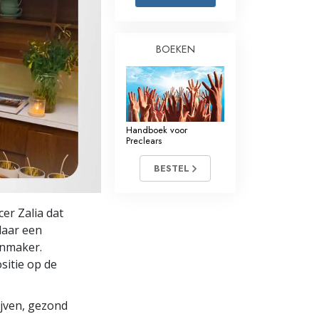
Oplossingen voor het Drugsprobleem
BOEKEN
Kinderen
Hulpmiddelen bij het Dagelijks Werk
Ethiek en de Condities
Handboek voor
De Oorzaak van Onderdrukking
Preclears
Feitenonderzoek
BESTEL
De Grondbeginselen van Organiseren
er Zalia dat
De Grondslagen van Public Relations
daar een
enmaker.
Taakstellingen en Doelen
sitie op de
De Technologie van Studeren
lijven, gezond
Communicatie