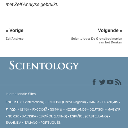
met Zelf Analyse gebruikt.
« Vorige
Volgende »
ZelfAnalyse
Scientology: De Grondbeginselen
van het Denken
Internationale Sites
ENGLISH (US/International)
ENGLISH (United Kingdom)
DANSK
FRANÇAIS
עברית
日本語
РУССКИЙ
繁體中文
NEDERLANDS
DEUTSCH
MAGYAR
NORSK
SVENSKA
ESPAÑOL (LATINO)
ESPAÑOL (CASTELLANO)
ΕΛΛΗΝΙΚA
ITALIANO
PORTUGUÊS