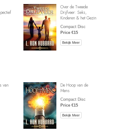
Over de Tweede
pectief
Drijfveer: Seks,
Kinderen & het Gezin
Compact Disc
Price €15
Bekijk Meer
s van
De Hoop van de
Mens
Compact Disc
Price €15
Bekijk Meer