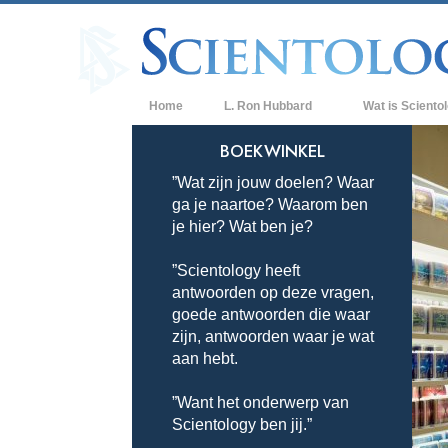
Home
L. Ron Hubbard
Wat is Sciento
Overtuigingen & P
BOEKWINKEL
”Wat zijn jouw doelen? Waar
De Credo’s en Co
ga je naartoe? Waarom ben
Wat scientologen
je hier? Wat ben je?
Scientology
”Scientology heeft
Maak kennis met 
antwoorden op deze vragen,
Binnen in een Ker
goede antwoorden die waar
zijn, antwoorden waar je wat
De Grondbeginsel
aan hebt.
Een Inleiding tot 
”Want het onderwerp van
Scientology ben jij.”
Liefde en Haat –
Wat is Grootheid?