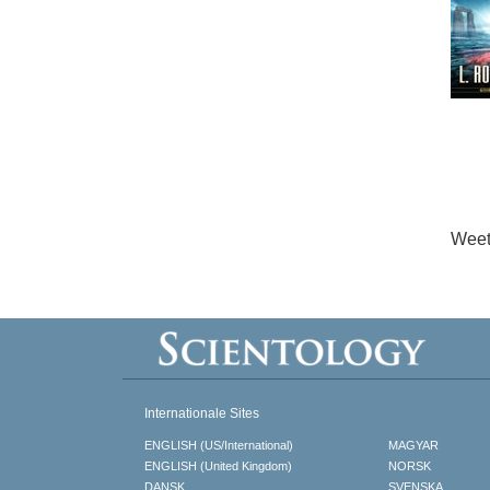
Weet
Internationale Sites
ENGLISH (US/International)
MAGYAR
ENGLISH (United Kingdom)
NORSK
DANSK
SVENSKA