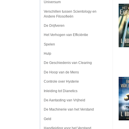
Universum
Verschillen tussen Scientology en
Andere Filosofieën
De Drijfveren
Het Verhogen van Efficiëntie
Spelen
Hulp
De Geschiedenis van Clearing
De Hoop van de Mens
Controle over Hysterie
Inleiding tot Dianetics
De Aantasting van Vrijheid
De Machinerie van het Verstand
Geld
Handleiding voor het Verstand