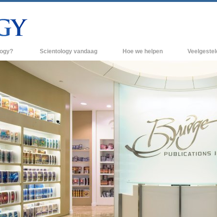
logy?
Scientology vandaag
Hoe we helpen
Veelgeste
raktijken
Scientology Kerken
Achtergrond 
des van Scientology
Nieuwe Scientology Kerken
Binnen in een
 zeggen over
Hogere Organisaties
De organisati
Flag Land Base
een scientoloog
Freewinds
k
Scientology beschikbaar maken voor de
en van Scientology
hele wereld
Dianetics
David Miscavige - Kerkelijk Leider van
Scientology