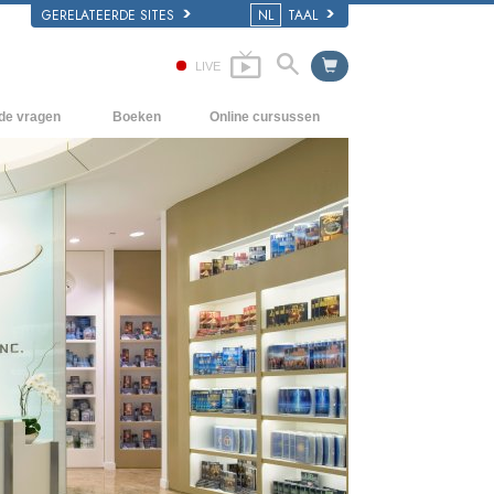
GERELATEERDE SITES
NL
TAAL
LIVE
lde vragen
Boeken
Online cursussen
en Grondbeginselen
Hoe men Conflicten moet oplossen
Beginnersboeken
 Kerk
De Drijfveren van het Bestaan
Luisterboeken
e van Scientology
De Componenten van Begrip
Introductielezingen
Oplossingen voor een Gevaarlijke
Films
Omgeving
Assisten voor Ziektes en Verwondingen
Integriteit en Eerlijkheid
Het Huwelijk
De Toonschaal van Emoties