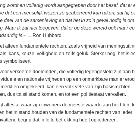
bang wordt en volledig wordt aangegrepen door het besef, dat er 
toe dat een menselijk wezen zo geaberreerd kan raken, dat hij e
e deel van de samenleving en dat het in zo’n geval nodig is o
. Maar ik zal niet toegeven, dat er op deze wereld ook maar e
daardig is.
– L. Ron Hubbard
iet alleen fundamentele rechten, zoals vrijheid van meningsuiti
ls: kans, keuze, veiligheid en zelfs geluk. Sterker nog, het is e
 symboliseert.
voor verkeerde doeleinden, die volledig tegengesteld zijn aan 
viduele en nationale vrijheden op een onmerkbare manier erod
emerkt en omgekeerd, kan een volk vele van zijn basisrechten
ren, dus tot stilstand komen, en tot een politiestaat vervallen.
t alles af waar zijn inwoners de meeste waarde aan hechten. I
en het in stand houden van de fundamentele rechten van ieder
ttend begrip dat in feite betrekking heeft op iedereen.