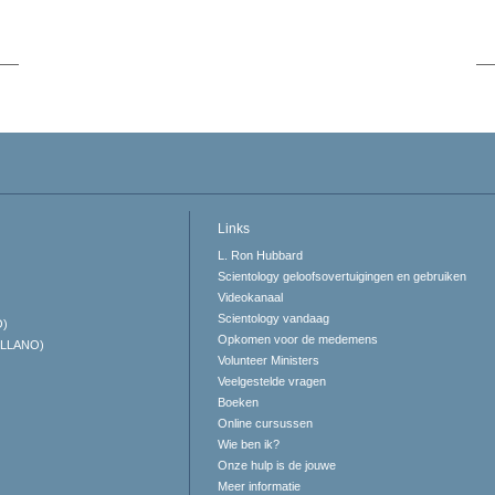
Links
L. Ron Hubbard
Scientology geloofsovertuigingen en gebruiken
Videokanaal
Scientology vandaag
O)
Opkomen voor de medemens
ELLANO)
Volunteer Ministers
Veelgestelde vragen
Boeken
Online cursussen
Wie ben ik?
Onze hulp is de jouwe
Meer informatie