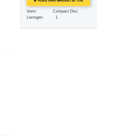
VOEG AAN WAGENTJE TOE
Oplossingen voor het Drugsprobleem
Vorm:
Compact Disc
Kinderen
Lezingen:
1
Hulpmiddelen bij het Dagelijks Werk
Ethiek en de Condities
De Oorzaak van Onderdrukking
Feitenonderzoek
De Grondbeginselen van Organiseren
De Grondslagen van Public Relations
Taakstellingen en Doelen
De Technologie van Studeren
Communicatie