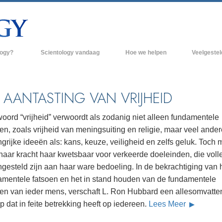
logy?
Scientology vandaag
Hoe we helpen
Veelgeste
raktijken
Scientology Kerken
Achtergrond 
des van Scientology
Nieuwe Scientology Kerken
Binnen in een
 AANTASTING VAN VRIJHEID
 zeggen over
Hogere Organisaties
De organisati
oord “vrijheid” verwoordt als zodanig niet alleen fundamentele
Flag Land Base
en, zoals vrijheid van meningsuiting en religie, maar veel ander
een scientoloog
grijke ideeën als: kans, keuze, veiligheid en zelfs geluk. Toch 
Freewinds
k
 haar kracht haar kwetsbaar voor verkeerde doeleinden, die voll
Scientology beschikbaar maken voor de
gesteld zijn aan haar ware bedoeling. In de bekrachtiging van 
en van Scientology
hele wereld
amentele fatsoen en het in stand houden van de fundamentele
Dianetics
David Miscavige - Kerkelijk Leider van
ten van ieder mens, verschaft L. Ron Hubbard een allesomvatte
Scientology
p dat in feite betrekking heeft op iedereen.
Lees Meer