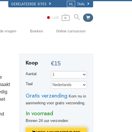
GERELATEERDE SITES
NL
TAAL
LIVE
lde vragen
Boeken
Online cursussen
en Grondbeginselen
Hoe men Conflicten moet oplossen
Beginnersboeken
 Kerk
De Drijfveren van het Bestaan
Luisterboeken
Koop
€15
e van Scientology
De Componenten van Begrip
Introductielezingen
Aantal
Oplossingen voor een Gevaarlijke
Films
e
Omgeving
maakt
Taal
Assisten voor Ziektes en Verwondingen
edig
Gratis verzending
Kom nu in
het
Integriteit en Eerlijkheid
aanmerking voor gratis verzending.
In voorraad
Het Huwelijk
nd
Binnen 24 uur verzonden
De Toonschaal van Emoties