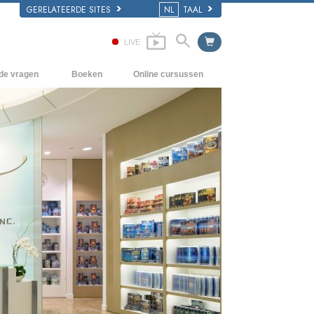
GERELATEERDE SITES
NL
TAAL
LIVE
lde vragen
Boeken
Online cursussen
en Grondbeginselen
Hoe men Conflicten moet oplossen
Beginnersboeken
 Kerk
De Drijfveren van het Bestaan
Luisterboeken
e van Scientology
De Componenten van Begrip
Introductielezingen
Oplossingen voor een Gevaarlijke
Films
Omgeving
Assisten voor Ziektes en Verwondingen
Integriteit en Eerlijkheid
Het Huwelijk
De Toonschaal van Emoties