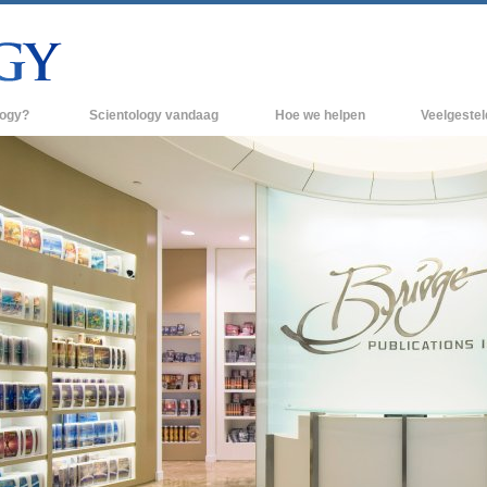
logy?
Scientology vandaag
Hoe we helpen
Veelgeste
raktijken
Scientology Kerken
Achtergrond 
des van Scientology
Nieuwe Scientology Kerken
Binnen in een
 zeggen over
Hogere Organisaties
De organisati
Flag Land Base
een scientoloog
Freewinds
k
Scientology beschikbaar maken voor de
en van Scientology
hele wereld
Dianetics
David Miscavige - Kerkelijk Leider van
Scientology