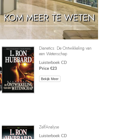
Oplossingen voor het Drugsprobleem
KOM MEER TE WETEN
Kinderen
Hulpmiddelen bij het Dagelijks Werk
Ethiek en de Condities
Dianetics: De Ontwikkeling van
De Oorzaak van Onderdrukking
een Wetenschap
Luisterboek CD
Feitenonderzoek
Price €23
De Grondbeginselen van Organiseren
Bekijk Meer
De Grondslagen van Public Relations
Taakstellingen en Doelen
De Technologie van Studeren
Communicatie
ZelfAnalyse
Luisterboek CD