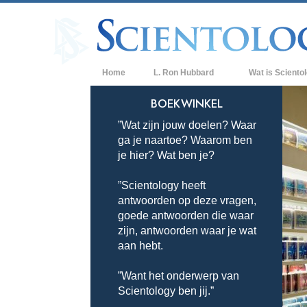
Home
L. Ron Hubbard
Wat is Sciento
Overtuigingen & P
BOEKWINKEL
”Wat zijn jouw doelen? Waar
De Credo’s en Co
ga je naartoe? Waarom ben
Wat scientologen
je hier? Wat ben je?
Scientology
”Scientology heeft
Maak kennis met 
antwoorden op deze vragen,
Binnen in een Ker
goede antwoorden die waar
zijn, antwoorden waar je wat
De Grondbeginsel
aan hebt.
Een Inleiding tot 
”Want het onderwerp van
Scientology ben jij.”
Liefde en Haat –
Wat is Grootheid?