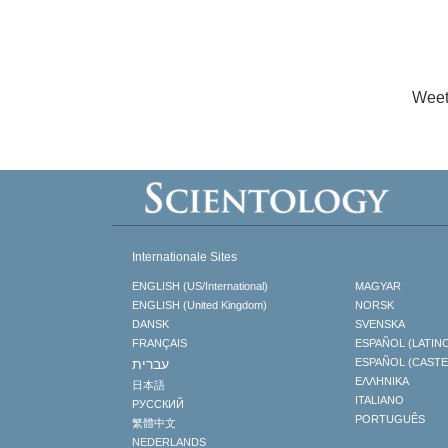
Weet
Internationale Sites
ENGLISH (US/International)
MAGYAR
ENGLISH (United Kingdom)
NORSK
DANSK
SVENSKA
FRANÇAIS
ESPAÑOL (LATIN
עברית
ESPAÑOL (CAST
ΕΛΛΗΝΙΚA
日本語
ITALIANO
РУССКИЙ
PORTUGUÊS
繁體中文
NEDERLANDS