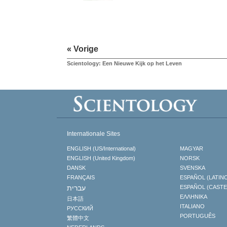
« Vorige
Scientology: Een Nieuwe Kijk op het Leven
Internationale Sites
ENGLISH (US/International)
MAGYAR
ENGLISH (United Kingdom)
NORSK
DANSK
SVENSKA
FRANÇAIS
ESPAÑOL (LATIN
עברית
ESPAÑOL (CAST
ΕΛΛΗΝΙΚA
日本語
ITALIANO
РУССКИЙ
PORTUGUÊS
繁體中文