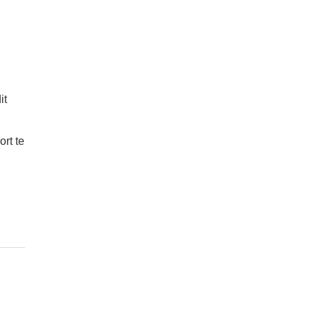
it
rt te