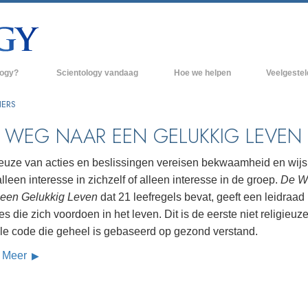
logy?
Scientology vandaag
Hoe we helpen
Veelgeste
raktijken
Scientology Kerken
Achtergrond 
NERS
des van Scientology
Nieuwe Scientology Kerken
Binnen in een
 WEG NAAR EEN GELUKKIG LEVEN
 zeggen over
Hogere Organisaties
De organisati
euze van acties en beslissingen vereisen bekwaamheid en wijs
Flag Land Base
alleen interesse in zichzelf of alleen interesse in de groep.
De W
een scientoloog
 een Gelukkig Leven
dat 21 leefregels bevat, geeft een leidraad 
Freewinds
k
s die zich voordoen in het leven. Dit is de eerste niet religieuz
Scientology beschikbaar maken voor de
le code die geheel is gebaseerd op gezond verstand.
en van Scientology
hele wereld
 Meer
Dianetics
David Miscavige - Kerkelijk Leider van
Scientology