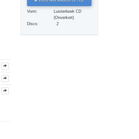
VOEG AAN WAGENTJE TOE
Oplossingen voor het Drugsprobleem
Vorm:
Luisterboek CD
Kinderen
(Onverkort)
Discs:
2
Hulpmiddelen bij het Dagelijks Werk
Ethiek en de Condities
De Oorzaak van Onderdrukking
Feitenonderzoek
De Grondbeginselen van Organiseren
De Grondslagen van Public Relations
Taakstellingen en Doelen
De Technologie van Studeren
Communicatie