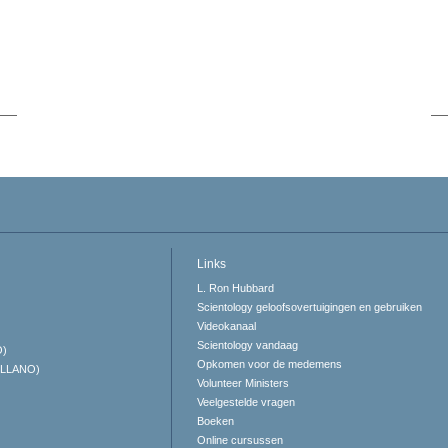
Links
L. Ron Hubbard
Scientology geloofsovertuigingen en gebruiken
Videokanaal
Scientology vandaag
O)
Opkomen voor de medemens
ELLANO)
Volunteer Ministers
Veelgestelde vragen
Boeken
Online cursussen