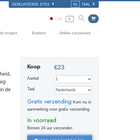
GERELATEERDE SITES
NL
TAAL
LIVE
lde vragen
Boeken
Online cursussen
en Grondbeginselen
Hoe men Conflicten moet oplossen
Beginnersboeken
 Kerk
De Drijfveren van het Bestaan
Luisterboeken
Koop
€23
e van Scientology
De Componenten van Begrip
Introductielezingen
heid,
Aantal
Oplossingen voor een Gevaarlijke
Films
eg
Omgeving
in de
Taal
Assisten voor Ziektes en Verwondingen
e
Gratis verzending
Kom nu in
Integriteit en Eerlijkheid
aanmerking voor gratis verzending.
In voorraad
Het Huwelijk
Binnen 24 uur verzonden
De Toonschaal van Emoties