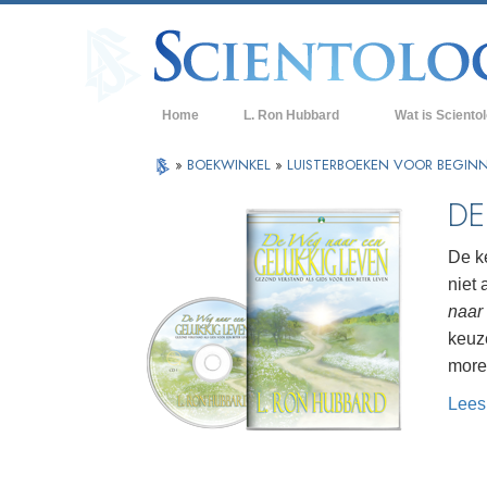
Home
L. Ron Hubbard
Wat is Sciento
Overtuigingen & P
»
BOEKWINKEL
»
LUISTERBOEKEN VOOR BEGIN
De Credo’s en Co
DE
Wat scientologen
Scientology
De k
niet 
Maak kennis met 
naar
Binnen in een Ker
keuze
more
De Grondbeginsel
Lees
Een Inleiding tot 
Liefde en Haat –
Wat is Grootheid?