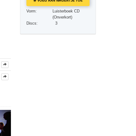
VOEG AAN WAGENTJE TOE
Oplossingen voor het Drugsprobleem
Vorm:
Luisterboek CD
Kinderen
(Onverkort)
Discs:
3
Hulpmiddelen bij het Dagelijks Werk
Ethiek en de Condities
De Oorzaak van Onderdrukking
Feitenonderzoek
De Grondbeginselen van Organiseren
De Grondslagen van Public Relations
Taakstellingen en Doelen
De Technologie van Studeren
Communicatie