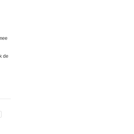
rmee
k de