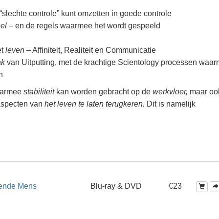
“slechte controle” kunt omzetten in goede controle
el
– en de regels waarmee het wordt gespeeld
et
leven
– Affiniteit, Realiteit en Communicatie
ak
van Uitputting, met de krachtige Scientology processen waa
n
waarmee
stabiliteit
kan worden gebracht op de
werkvloer,
maar oo
aspecten van
het leven te laten terugkeren.
Dit is namelijk
ende Mens
Blu-ray & DVD
€23