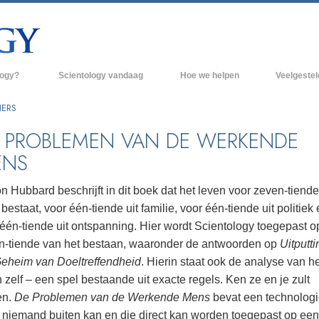
logy?
Scientology vandaag
Hoe we helpen
Veelgeste
raktijken
Scientology Kerken
Achtergrond 
NERS
des van Scientology
Nieuwe Scientology Kerken
Binnen in een
 PROBLEMEN VAN DE WERKENDE
ENS
 zeggen over
Hogere Organisaties
De organisati
Flag Land Base
n Hubbard beschrijft in dit boek dat het leven voor zeven-tiende
een scientoloog
bestaat, voor één-tiende uit familie, voor één-tiende uit politiek
Freewinds
k
één-tiende uit ontspanning. Hier wordt Scientology toegepast o
Scientology beschikbaar maken voor de
n-tiende van het bestaan, waaronder de antwoorden op
Uitputti
en van Scientology
hele wereld
eheim van Doeltreffendheid
. Hierin staat ook de analyse van h
Dianetics
David Miscavige - Kerkelijk Leider van
 zelf – een spel bestaande uit exacte regels. Ken ze en je zult
Scientology
en.
De Problemen van de Werkende Mens
bevat een technolog
 niemand buiten kan en die direct kan worden toegepast op een