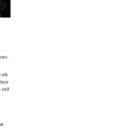
 een-
 elk
door
n
zelf
ok