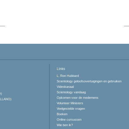
Links
L. Ron Hubbard
Scientology geloofsovertuigingen en gebruiken
Videokanaal
Scientology vandaag
O)
Opkomen voor de medemens
ELLANO)
Volunteer Ministers
Veelgestelde vragen
Boeken
Online cursussen
Wie ben ik?