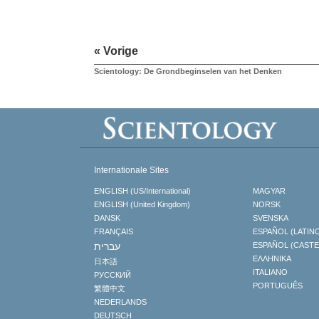
« Vorige
Scientology: De Grondbeginselen van het Denken
Internationale Sites
ENGLISH (US/International)
MAGYAR
ENGLISH (United Kingdom)
NORSK
DANSK
SVENSKA
FRANÇAIS
ESPAÑOL (LATIN
עברית
ESPAÑOL (CAST
ΕΛΛΗΝΙΚA
日本語
ITALIANO
РУССКИЙ
PORTUGUÊS
繁體中文
NEDERLANDS
DEUTSCH