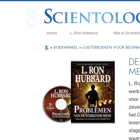
Home
L. Ron Hubbard
Wat is Sciento
Overtuigingen & P
»
BOEKWINKEL
»
LUISTERBOEKEN VOOR BEGIN
De Credo’s en Co
DE
M
Wat scientologen
Scientology
L. Ro
Maak kennis met 
werk 
Binnen in een Ker
voor 
zeve
De Grondbeginsel
het
G
Een Inleiding tot 
leven
slag
Liefde en Haat –
Wat is Grootheid?
waar