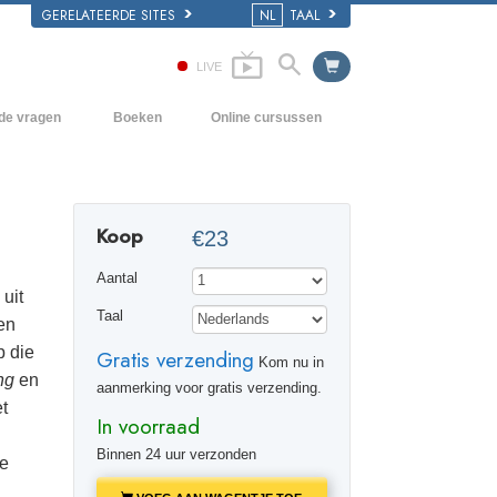
GERELATEERDE SITES
NL
TAAL
LIVE
lde vragen
Boeken
Online cursussen
en Grondbeginselen
Hoe men Conflicten moet oplossen
Beginnersboeken
 Kerk
De Drijfveren van het Bestaan
Luisterboeken
Koop
€23
e van Scientology
De Componenten van Begrip
Introductielezingen
Aantal
Oplossingen voor een Gevaarlijke
Films
 uit
Omgeving
Taal
 en
Assisten voor Ziektes en Verwondingen
p die
Gratis verzending
Kom nu in
ng
en
Integriteit en Eerlijkheid
aanmerking voor gratis verzending.
et
In voorraad
Het Huwelijk
Binnen 24 uur verzonden
ie
De Toonschaal van Emoties