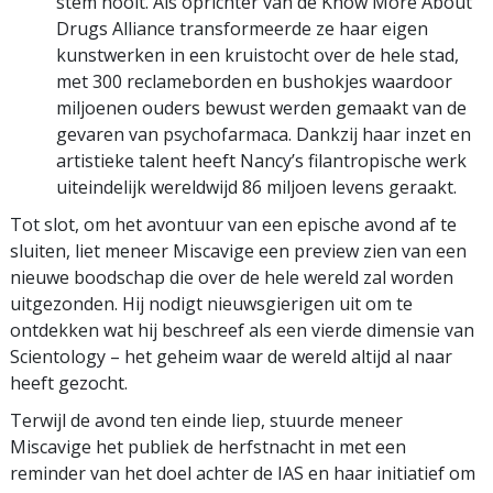
stem nooit. Als oprichter van de Know More About
Drugs Alliance transformeerde ze haar eigen
kunstwerken in een kruistocht over de hele stad,
met 300 reclameborden en bushokjes waardoor
miljoenen ouders bewust werden gemaakt van de
gevaren van psychofarmaca. Dankzij haar inzet en
artistieke talent heeft Nancy’s filantropische werk
uiteindelijk wereldwijd 86 miljoen levens geraakt.
Tot slot, om het avontuur van een epische avond af te
sluiten, liet meneer Miscavige een preview zien van een
nieuwe boodschap die over de hele wereld zal worden
uitgezonden. Hij nodigt nieuwsgierigen uit om te
ontdekken wat hij beschreef als een vierde dimensie van
Scientology – het geheim waar de wereld altijd al naar
heeft gezocht.
Terwijl de avond ten einde liep, stuurde meneer
Miscavige het publiek de herfstnacht in met een
reminder van het doel achter de IAS en haar initiatief om