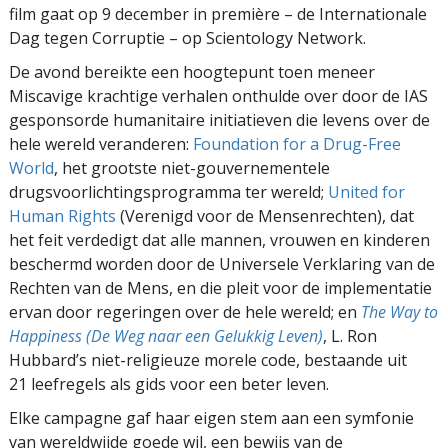
film gaat op 9 december in première – de Internationale
Dag tegen Corruptie – op Scientology Network.
De avond bereikte een hoogtepunt toen meneer
Miscavige krachtige verhalen onthulde over door de IAS
gesponsorde humanitaire initiatieven die levens over de
hele wereld veranderen:
Foundation for a Drug-Free
World
, het grootste niet-gouvernementele
drugsvoorlichtings­programma ter wereld;
United for
Human Rights
(Verenigd voor de Mensenrechten), dat
het feit verdedigt dat alle mannen, vrouwen en kinderen
beschermd worden door de Universele Verklaring van de
Rechten van de Mens, en die pleit voor de implementatie
ervan door regeringen over de hele wereld; en
The Way to
Happiness (De Weg naar een Gelukkig Leven)
, L. Ron
Hubbard’s niet-religieuze morele code, bestaande uit
21 leefregels als gids voor een beter leven.
Elke campagne gaf haar eigen stem aan een symfonie
van wereldwijde goede wil, een bewijs van de