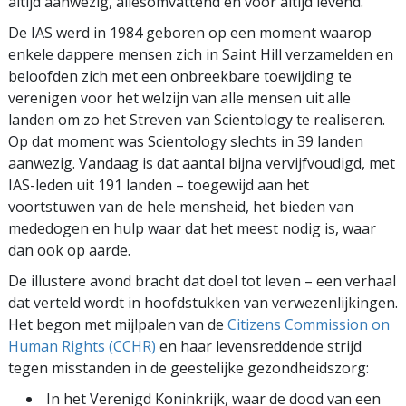
altijd aanwezig, allesomvattend en voor altijd levend.”
De IAS werd in 1984 geboren op een moment waarop
enkele dappere mensen zich in Saint Hill verzamelden en
beloofden zich met een onbreekbare toewijding te
verenigen voor het welzijn van alle mensen uit alle
landen om zo het Streven van Scientology te realiseren.
Op dat moment was Scientology slechts in 39 landen
aanwezig. Vandaag is dat aantal bijna vervijfvoudigd, met
IAS-leden uit 191 landen – toegewijd aan het
voortstuwen van de hele mensheid, het bieden van
mededogen en hulp waar dat het meest nodig is, waar
dan ook op aarde.
De illustere avond bracht dat doel tot leven – een verhaal
dat verteld wordt in hoofdstukken van verwezenlijkingen.
Het begon met mijlpalen van de
Citizens Commission on
Human Rights (CCHR)
en haar levensreddende strijd
tegen misstanden in de geestelijke gezondheidszorg:
In het Verenigd Koninkrijk, waar de dood van een