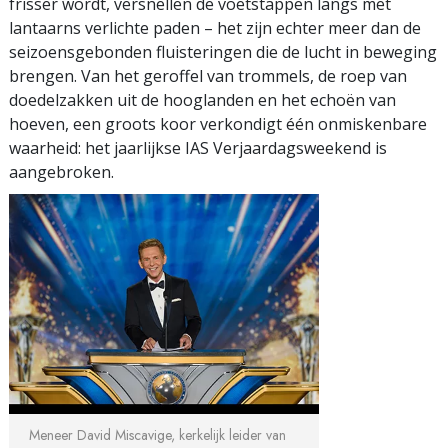
frisser wordt, versnellen de voetstappen langs met
lantaarns verlichte paden – het zijn echter meer dan de
seizoensgebonden fluisteringen die de lucht in beweging
brengen. Van het geroffel van trommels, de roep van
doedelzakken uit de hooglanden en het echoën van
hoeven, een groots koor verkondigt één onmiskenbare
waarheid: het jaarlijkse IAS Verjaardagsweekend is
aangebroken.
Meneer David Miscavige, kerkelijk leider van