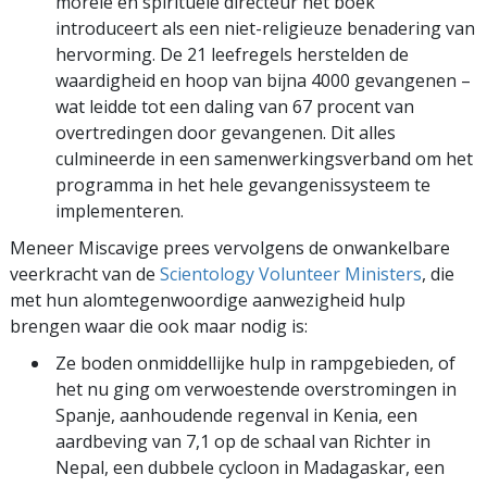
morele en spirituele directeur het boek
introduceert als een niet-religieuze benadering van
hervorming. De 21 leefregels herstelden de
waardigheid en hoop van bijna 4000 gevangenen –
wat leidde tot een daling van 67 procent van
overtredingen door gevangenen. Dit alles
culmineerde in een samenwerkings­verband om het
programma in het hele gevangenissysteem te
implementeren.
Meneer Miscavige prees vervolgens de onwankelbare
veerkracht van de
Scientology Volunteer Ministers
, die
met hun alomtegenwoordige aanwezigheid hulp
brengen waar die ook maar nodig is:
Ze boden onmiddellijke hulp in rampgebieden, of
het nu ging om verwoestende overstromingen in
Spanje, aanhoudende regenval in Kenia, een
aardbeving van 7,1 op de schaal van Richter in
Nepal, een dubbele cycloon in Madagaskar, een