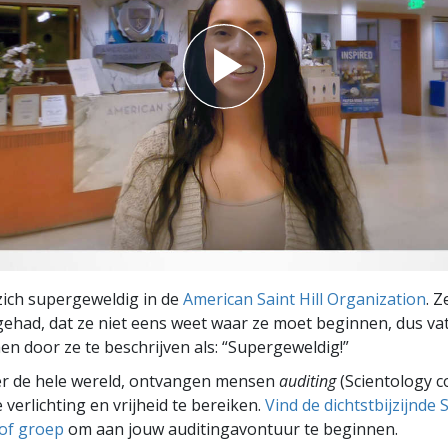
 zich supergeweldig in de
American Saint Hill Organization
. Z
gehad, dat ze niet eens weet waar ze moet beginnen, dus vat
en door ze te beschrijven als: “Supergeweldig!”
er de hele wereld, ontvangen mensen
auditing
(Scientology c
 verlichting en vrijheid te bereiken.
Vind de dichtstbijzijnde 
 of groep
om aan jouw auditingavontuur te beginnen.