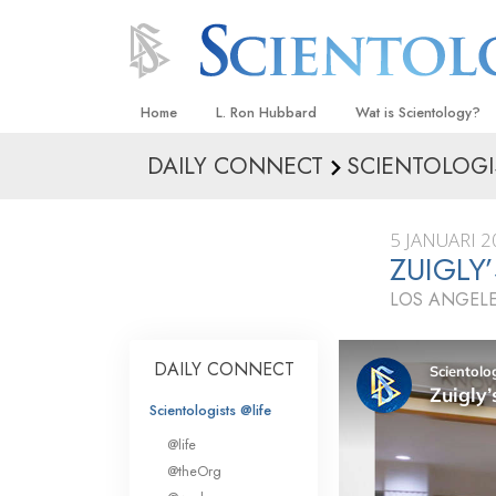
Home
L. Ron Hubbard
Wat is Scientology?
DAILY CONNECT
SCIENTOLOGI
Overtuigingen & Prakt
De Credo’s en Codes 
5 JANUARI 2
Wat scientologen zeg
ZUIGLY
Scientology
LOS ANGELE
Maak kennis met een 
Binnen in een Kerk
DAILY CONNECT
De Grondbeginselen 
Scientologists @life
@life
Een Inleiding tot Diane
@theOrg
Liefde en Haat –