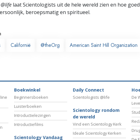
 @life
laat Scientologists uit de hele wereld zien en hoe goed
ersoonlijk, beroepsmatig en spiritueel.
n
s
Californië
@theOrg
American Saint Hill Organization
Boekwinkel
Daily Connect
Hoe
line
Beginnersboeken
Scientologists @life
De W
Lev
Luisterboeken
Scientology rondom
Stud
Introductielezingen
de wereld
Recl
Vind een Scientology Kerk
Introductiefilms
an
Drug
Ideale Scientology Kerken
Scientology Vandaag
De F