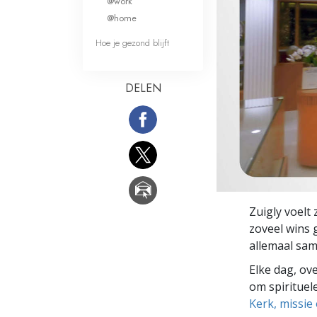
@work
Wat is Grootheid?
@home
Hoe je gezond blijft
DELEN
Zuigly voelt
zoveel wins 
allemaal sam
Elke dag, ov
om spirituele
Kerk, missie