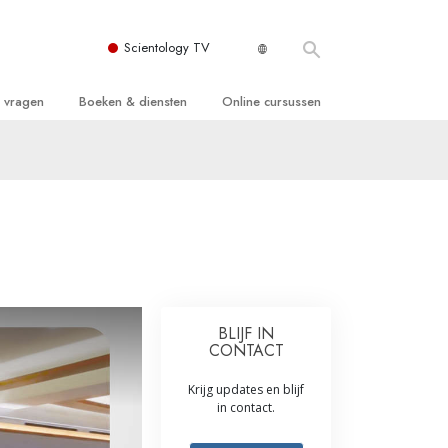
Scientology TV
e vragen
Boeken & diensten
Online cursussen
 en Grondbeginselen
ersboeken
Hoe men Conflicten moet Oplossen
n Kerk
boeken
De Drijfveren van het Bestaan
ie van Scientology
ctielezingen
De Componenten van Begrip
tiefilms
Oplossingen voor een Gevaarlijke
Omgeving
en voor beginners
Assisten voor Ziektes en Verwondingen
BLIJF IN
CONTACT
Integriteit en Eerlijkheid
Krijg updates en blijf
ghts
Het Huwelijk
in contact.
De Toonschaal van Emoties