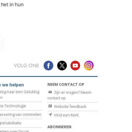
 het in hun
VOLG ONS
NEEM CONTACT OP
 we helpen
eg naar een Gelukkig
Zijn er vragen? Neem
en
contact op
ie Technologie
Website feedback
assering van criminelen
Vind een Kerk
rehabilitatie
ABONNEREN
eiten over Drugs