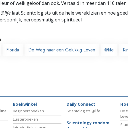
leur of welk geloof dan ook. Vertaald in meer dan 110 talen.
 @life
laat Scientologists uit de hele wereld zien en hoe goed
ersoonlijk, beroepsmatig en spiritueel.
n
Florida
De Weg naar een Gelukkig Leven
@life
Ki
Boekwinkel
Daily Connect
Hoe
line
Beginnersboeken
Scientologists @life
De W
Lev
Luisterboeken
Scientology rondom
Stud
Introductielezingen