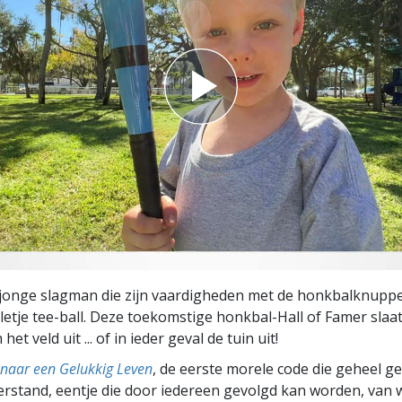
jonge slagman die zijn vaardigheden met de honkbalknuppe
letje tee-ball. Deze toekomstige honkbal-Hall of Famer slaat
et veld uit ... of in ieder geval de tuin uit!
naar een Gelukkig Leven
, de eerste morele code die geheel g
rstand, eentje die door iedereen gevolgd kan worden, van w