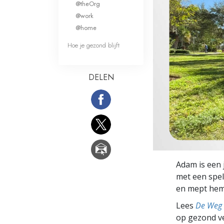
@theOrg
Wat is Grootheid?
@work
@home
Hoe je gezond blijft
DELEN
Adam is een 
met een spel
en mept hem h
Lees
De Weg 
op gezond ve