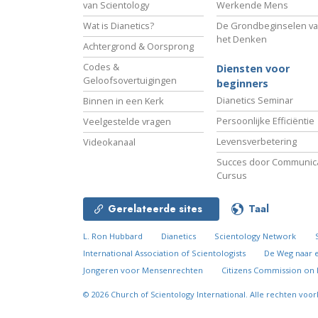
van Scientology
Werkende Mens
Wat is Dianetics?
De Grondbeginselen v
het Denken
Achtergrond & Oorsprong
Codes &
Diensten voor
Geloofsovertuigingen
beginners
Dianetics Seminar
Binnen in een Kerk
Persoonlijke Efficiëntie
Veelgestelde vragen
Levensverbetering
Videokanaal
Succes door Communica
Cursus
Gerelateerde sites
Taal
L. Ron Hubbard
Dianetics
Scientology Network
International Association of Scientologists
De Weg naar 
Jongeren voor Mensenrechten
Citizens Commission on
© 2026
Church of Scientology International.
Alle rechten voo