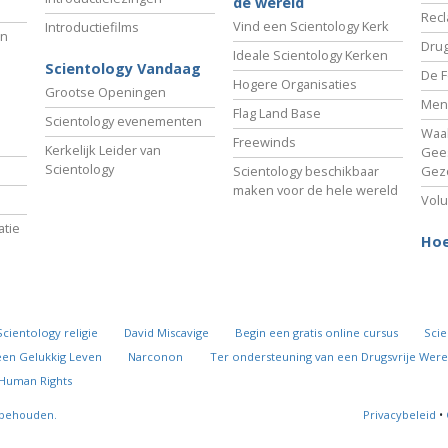
de wereld
Recl
Vind een Scientology Kerk
Introductiefilms
an
Drug
Ideale Scientology Kerken
Scientology Vandaag
De F
Hogere Organisaties
Grootse Openingen
Men
Flag Land Base
Scientology evenementen
Waa
Freewinds
Kerkelijk Leider van
Gees
Scientology
Scientology beschikbaar
Gez
maken voor de hele wereld
Volu
tie
Hoe
Scientology religie
David Miscavige
Begin een gratis online cursus
Scie
een Gelukkig Leven
Narconon
Ter ondersteuning van een Drugsvrije Were
 Human Rights
rbehouden.
Privacybeleid
•