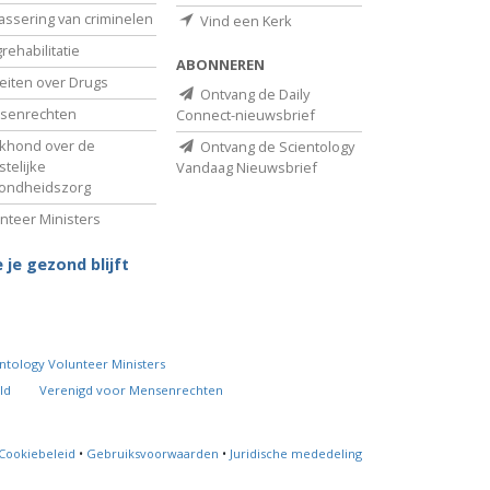
assering van criminelen
Vind een Kerk
rehabilitatie
ABONNEREN
eiten over Drugs
Ontvang de Daily
senrechten
Connect-nieuwsbrief
khond over de
Ontvang de Scientology
telijke
Vandaag Nieuwsbrief
ondheidszorg
nteer Ministers
 je gezond blijft
ntology Volunteer Ministers
ld
Verenigd voor Mensenrechten
Cookiebeleid
•
Gebruiksvoorwaarden
•
Juridische mededeling