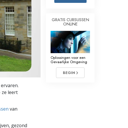
Oplossingen voor het Drugsprobleem
GRATIS CURSUSSEN
Kinderen
ONLINE
Hulpmiddelen bij het Dagelijks Werk
Ethiek en de Condities
De Oorzaak van Onderdrukking
Oplossingen voor een
Gevaarlijke Omgeving
Feitenonderzoek
BEGIN
De Grondbeginselen van Organiseren
 ervaren.
De Grondslagen van Public Relations
 ze leert
Taakstellingen en Doelen
ssen
van
De Technologie van Studeren
Communicatie
lijven, gezond