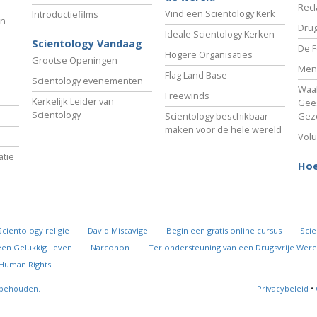
Recl
Vind een Scientology Kerk
Introductiefilms
an
Drug
Ideale Scientology Kerken
Scientology Vandaag
De F
Hogere Organisaties
Grootse Openingen
Men
Flag Land Base
Scientology evenementen
Waa
Freewinds
Kerkelijk Leider van
Gees
Scientology
Scientology beschikbaar
Gez
maken voor de hele wereld
Volu
tie
Hoe
Scientology religie
David Miscavige
Begin een gratis online cursus
Scie
een Gelukkig Leven
Narconon
Ter ondersteuning van een Drugsvrije Were
 Human Rights
rbehouden.
Privacybeleid
•