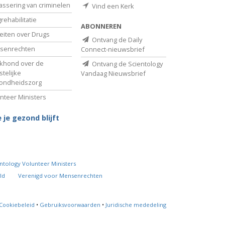
assering van criminelen
Vind een Kerk
rehabilitatie
ABONNEREN
eiten over Drugs
Ontvang de Daily
senrechten
Connect-nieuwsbrief
khond over de
Ontvang de Scientology
telijke
Vandaag Nieuwsbrief
ondheidszorg
nteer Ministers
 je gezond blijft
ntology Volunteer Ministers
ld
Verenigd voor Mensenrechten
Cookiebeleid
•
Gebruiksvoorwaarden
•
Juridische mededeling