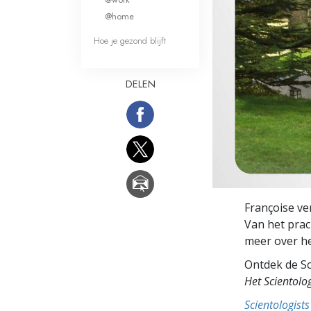
Wat is Grootheid?
@home
Hoe je gezond blijft
DELEN
Françoise ve
Van het prac
meer over he
Ontdek de Sc
Het Scientol
Scientologis