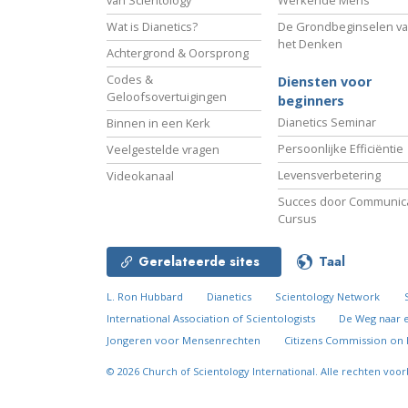
van Scientology
Werkende Mens
Wat is Dianetics?
De Grondbeginselen v
het Denken
Achtergrond & Oorsprong
Codes &
Diensten voor
Geloofsovertuigingen
beginners
Dianetics Seminar
Binnen in een Kerk
Persoonlijke Efficiëntie
Veelgestelde vragen
Levensverbetering
Videokanaal
Succes door Communica
Cursus
Gerelateerde sites
Taal
L. Ron Hubbard
Dianetics
Scientology Network
International Association of Scientologists
De Weg naar 
Jongeren voor Mensenrechten
Citizens Commission on
© 2026
Church of Scientology International.
Alle rechten voo