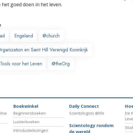
e het goed doen in het leven.
n
ead
Engeland
@church
anization en Saint Hill Verenigd Koninkrijk
 Tools voor het Leven
@theOrg
Boekwinkel
Daily Connect
Hoe
line
Beginnersboeken
Scientologists @life
De W
Lev
Luisterboeken
Scientology rondom
Stud
Introductielezingen
de wereld