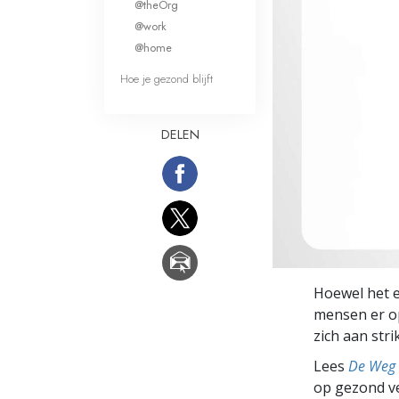
@theOrg
Wat is Grootheid?
@work
@home
Hoe je gezond blijft
DELEN
Hoewel het er
mensen er op 
zich aan stri
Lees
De Weg 
op gezond ve