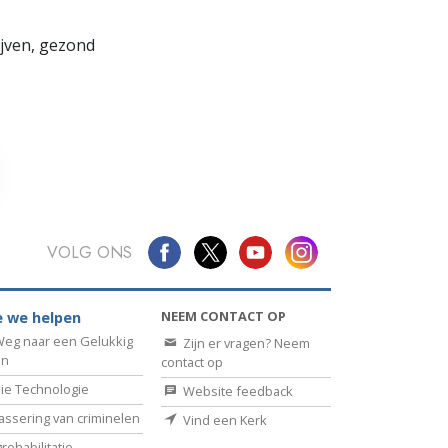
lijven, gezond
VOLG ONS
NEEM CONTACT OP
 we helpen
eg naar een Gelukkig
Zijn er vragen? Neem
en
contact op
ie Technologie
Website feedback
assering van criminelen
Vind een Kerk
rehabilitatie