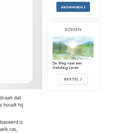
ABONNEREN
Oplossingen voor het Drugsprobleem
Kinderen
BOEKEN
Hulpmiddelen bij het Dagelijks Werk
Ethiek en de Condities
De Oorzaak van Onderdrukking
De Weg naar een
Gelukkig Leven
Feitenonderzoek
BESTEL
De Grondbeginselen van Organiseren
De Grondslagen van Public Relations
draait dat
s houdt hij
Taakstellingen en Doelen
De Technologie van Studeren
ebaseerd is
elk ras,
Communicatie