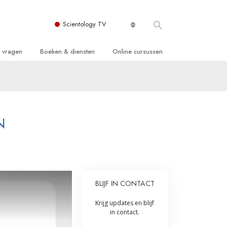
Scientology TV
e vragen
Boeken & diensten
Online cursussen
 en Grondbeginselen
ersboeken
Hoe men Conflicten moet Oplossen
n Kerk
boeken
De Drijfveren van het Bestaan
ie van Scientology
ctielezingen
De Componenten van Begrip
N
tiefilms
Oplossingen voor een Gevaarlijke
Omgeving
en voor beginners
Assisten voor Ziektes en Verwondingen
BLIJF IN CONTACT
Integriteit en Eerlijkheid
ghts
Krijg updates en blijf
Het Huwelijk
in contact.
De Toonschaal van Emoties