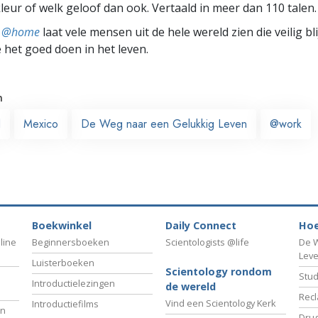
leur of welk geloof dan ook. Vertaald in meer dan 110 talen.
ts @home
laat vele mensen uit de hele wereld zien die veilig b
e het goed doen in het leven.
n
d
Mexico
De Weg naar een Gelukkig Leven
@work
Boekwinkel
Daily Connect
Hoe
line
Beginnersboeken
Scientologists @life
De W
Lev
Luisterboeken
Scientology rondom
Stud
Introductielezingen
de wereld
Recl
Vind een Scientology Kerk
Introductiefilms
an
Drug