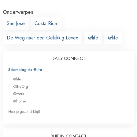
Onderwerpen
San José
Costa Rica
De Weg naar een Gelukkig Leven
@life
@life
DAILY CONNECT
Scientologists @life
@life
@theOrg
@work
@home
Hoe je gezond blijft
BLIJF IN CONTACT