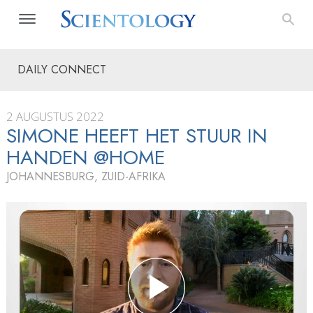
DAILY CONNECT
2 AUGUSTUS 2022
SIMONE HEEFT HET STUUR IN
HANDEN @HOME
JOHANNESBURG, ZUID-AFRIKA