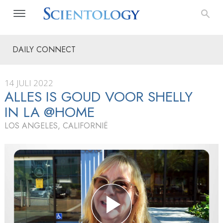
DAILY CONNECT
14 JULI 2022
ALLES IS GOUD VOOR SHELLY
IN LA @HOME
LOS ANGELES, CALIFORNIË