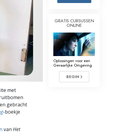
Oplossingen voor het Drugsprobleem
GRATIS CURSUSSEN
Kinderen
ONLINE
Hulpmiddelen bij het Dagelijks Werk
Ethiek en de Condities
De Oorzaak van Onderdrukking
Oplossingen voor een
Gevaarlijke Omgeving
Feitenonderzoek
BEGIN
De Grondbeginselen van Organiseren
eite met
De Grondslagen van Public Relations
fruitbomen
den gebracht
Taakstellingen en Doelen
ng
-boekje
De Technologie van Studeren
en
van
Het
Communicatie