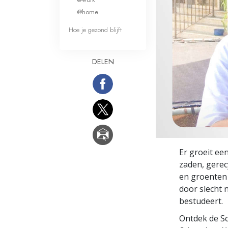
Wat is Grootheid?
@home
Hoe je gezond blijft
DELEN
Er groeit een
zaden, gerec
en groenten 
door slecht 
bestudeert.
Ontdek de Sc