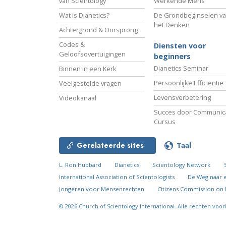
van Scientology
Werkende Mens
Wat is Dianetics?
De Grondbeginselen v
het Denken
Achtergrond & Oorsprong
Codes &
Diensten voor
Geloofsovertuigingen
beginners
Dianetics Seminar
Binnen in een Kerk
Persoonlijke Efficiëntie
Veelgestelde vragen
Levensverbetering
Videokanaal
Succes door Communica
Cursus
Gerelateerde sites
Taal
L. Ron Hubbard
Dianetics
Scientology Network
International Association of Scientologists
De Weg naar 
Jongeren voor Mensenrechten
Citizens Commission on
© 2026
Church of Scientology International.
Alle rechten voo