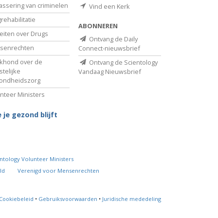
assering van criminelen
Vind een Kerk
rehabilitatie
ABONNEREN
eiten over Drugs
Ontvang de Daily
senrechten
Connect-nieuwsbrief
khond over de
Ontvang de Scientology
telijke
Vandaag Nieuwsbrief
ondheidszorg
nteer Ministers
 je gezond blijft
ntology Volunteer Ministers
ld
Verenigd voor Mensenrechten
Cookiebeleid
•
Gebruiksvoorwaarden
•
Juridische mededeling