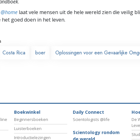
Handboek
.
ts @home
laat vele mensen uit de hele wereld zien die veilig b
e het goed doen in het leven.
n
Costa Rica
boer
Oplossingen voor een Gevaarlijke Omg
Boekwinkel
Daily Connect
Hoe
line
Beginnersboeken
Scientologists @life
De W
Lev
Luisterboeken
Scientology rondom
Stud
Introductielezingen
de wereld