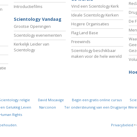
Recl
Vind een Scientology Kerk
Introductiefilms
an
Drug
Ideale Scientology Kerken
Scientology Vandaag
De F
Hogere Organisaties
Grootse Openingen
Men
Flag Land Base
Scientology evenementen
Waa
Freewinds
Kerkelijk Leider van
Gees
Scientology
Scientology beschikbaar
Gez
maken voor de hele wereld
Volu
tie
Hoe
Scientology religie
David Miscavige
Begin een gratis online cursus
Scie
een Gelukkig Leven
Narconon
Ter ondersteuning van een Drugsvrije Were
 Human Rights
rbehouden.
Privacybeleid
•