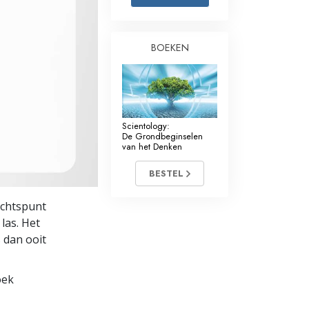
Oplossingen voor het Drugsprobleem
BOEKEN
Kinderen
Hulpmiddelen bij het Dagelijks Werk
Ethiek en de Condities
Scientology:
De Oorzaak van Onderdrukking
De Grondbeginselen
van het Denken
Feitenonderzoek
BESTEL
De Grondbeginselen van Organiseren
ichtspunt
De Grondslagen van Public Relations
las. Het
s dan ooit
Taakstellingen en Doelen
De Technologie van Studeren
oek
Communicatie