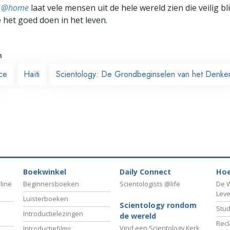
ts @home
laat vele mensen uit de hele wereld zien die veilig b
e het goed doen in het leven.
n
nce
Haïti
Scientology: De Grondbeginselen van het Denke
Boekwinkel
Daily Connect
Hoe
line
Beginnersboeken
Scientologists @life
De W
Lev
Luisterboeken
Scientology rondom
Stud
Introductielezingen
de wereld
Recl
Vind een Scientology Kerk
Introductiefilms