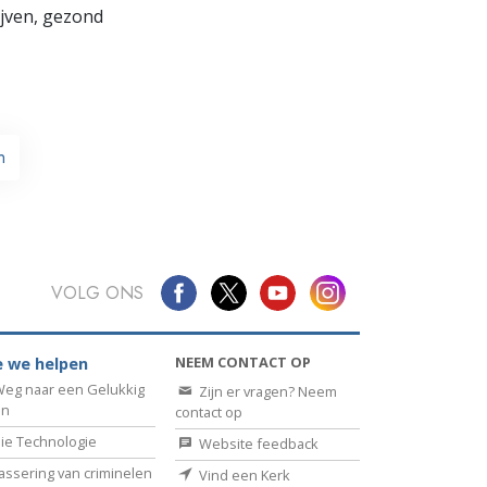
lijven, gezond
n
VOLG ONS
NEEM CONTACT OP
 we helpen
eg naar een Gelukkig
Zijn er vragen? Neem
en
contact op
ie Technologie
Website feedback
assering van criminelen
Vind een Kerk