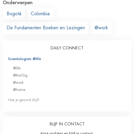
Onderwerpen
Bogotá
Colombia
De Fundamenten Boeken en Lezingen
@work
DAILY CONNECT
Scientologists @life
@life
@theOrg
@work
@home
Hoe je gezond blijft
BLIJF IN CONTACT
Krijg updates en blijf in contact.