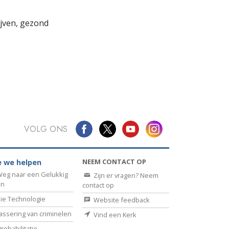
lijven, gezond
VOLG ONS
NEEM CONTACT OP
 we helpen
eg naar een Gelukkig
Zijn er vragen? Neem
en
contact op
ie Technologie
Website feedback
assering van criminelen
Vind een Kerk
rehabilitatie