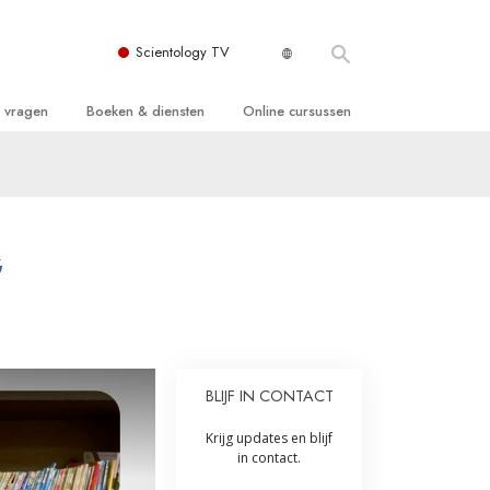
Scientology TV
e vragen
Boeken & diensten
Online cursussen
 en Grondbeginselen
ersboeken
Hoe men Conflicten moet Oplossen
n Kerk
boeken
De Drijfveren van het Bestaan
ie van Scientology
ctielezingen
De Componenten van Begrip
G
tiefilms
Oplossingen voor een Gevaarlijke
Omgeving
en voor beginners
Assisten voor Ziektes en Verwondingen
BLIJF IN CONTACT
Integriteit en Eerlijkheid
ghts
Krijg updates en blijf
Het Huwelijk
in contact.
De Toonschaal van Emoties