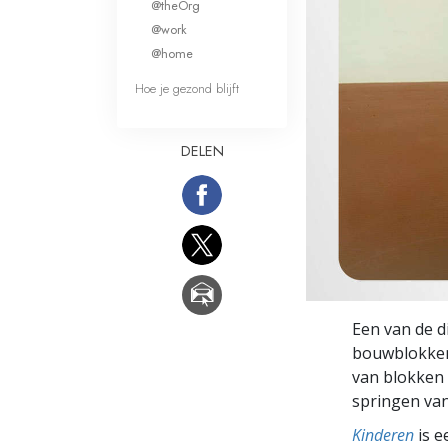
@theOrg
Wat is Grootheid?
@work
@home
Hoe je gezond blijft
DELEN
Een van de d
bouwblokken
van blokken 
springen va
Kinderen
is e