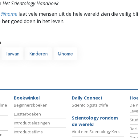
n
Het Scientology Handboek
.
ts @home
laat vele mensen uit de hele wereld zien die veilig b
e het goed doen in het leven.
n
Taiwan
Kinderen
@home
Boekwinkel
Daily Connect
Hoe
line
Beginnersboeken
Scientologists @life
De W
Lev
Luisterboeken
Scientology rondom
Stud
Introductielezingen
de wereld
Recl
Vind een Scientology Kerk
Introductiefilms
an
Drug