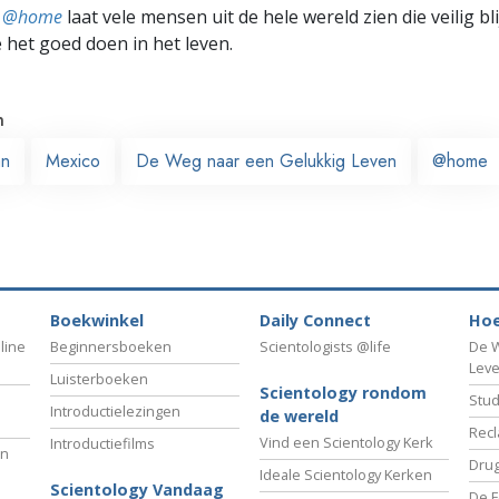
ts @home
laat vele mensen uit de hele wereld zien die veilig b
e het goed doen in het leven.
n
án
Mexico
De Weg naar een Gelukkig Leven
@home
Boekwinkel
Daily Connect
Hoe
line
Beginnersboeken
Scientologists @life
De W
Lev
Luisterboeken
Scientology rondom
Stud
Introductielezingen
de wereld
Recl
Vind een Scientology Kerk
Introductiefilms
an
Drug
Ideale Scientology Kerken
Scientology Vandaag
De F