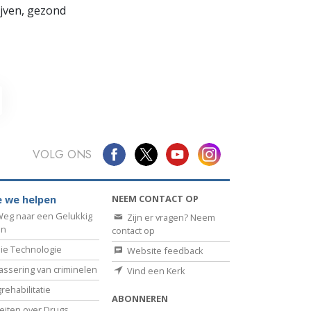
lijven, gezond
VOLG ONS
NEEM CONTACT OP
 we helpen
eg naar een Gelukkig
Zijn er vragen? Neem
en
contact op
ie Technologie
Website feedback
assering van criminelen
Vind een Kerk
rehabilitatie
ABONNEREN
eiten over Drugs