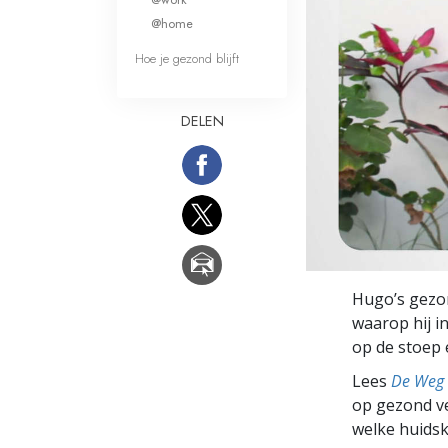
Wat is Grootheid?
@home
Hoe je gezond blijft
DELEN
Hugo’s gezon
waarop hij in
op de stoep e
Lees
De Weg 
op gezond ve
welke huidsk