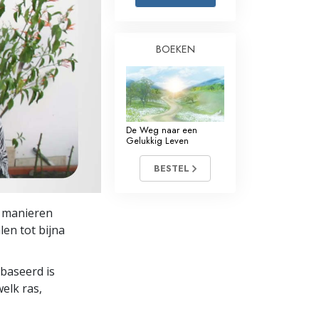
Oplossingen voor het Drugsprobleem
BOEKEN
Kinderen
Hulpmiddelen bij het Dagelijks Werk
Ethiek en de Condities
De Weg naar een
De Oorzaak van Onderdrukking
Gelukkig Leven
Feitenonderzoek
BESTEL
De Grondbeginselen van Organiseren
e manieren
De Grondslagen van Public Relations
alen tot bijna
Taakstellingen en Doelen
ebaseerd is
De Technologie van Studeren
elk ras,
Communicatie