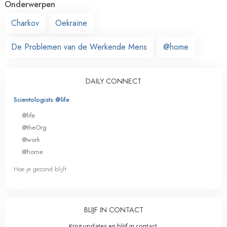
Onderwerpen
Charkov
Oekraïne
De Problemen van de Werkende Mens
@home
DAILY CONNECT
Scientologists @life
@life
@theOrg
@work
@home
Hoe je gezond blijft
BLIJF IN CONTACT
Krijg updates en blijf in contact.