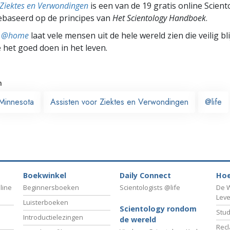
 Ziektes en Verwondingen
is een van de 19 gratis online Scient
ebaseerd op de principes van
Het Scientology Handboek
.
ts @home
laat vele mensen uit de hele wereld zien die veilig b
e het goed doen in het leven.
n
Minnesota
Assisten voor Ziektes en Verwondingen
@life
Boekwinkel
Daily Connect
Hoe
line
Beginnersboeken
Scientologists @life
De W
Lev
Luisterboeken
Scientology rondom
Stud
Introductielezingen
de wereld
Recl