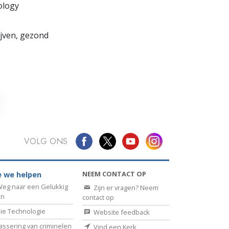
ology
lijven, gezond
VOLG ONS
NEEM CONTACT OP
 we helpen
eg naar een Gelukkig
Zijn er vragen? Neem
en
contact op
ie Technologie
Website feedback
assering van criminelen
Vind een Kerk