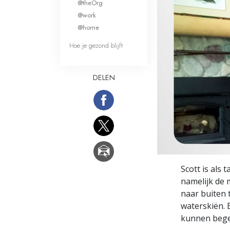
@theOrg
Wat is Grootheid?
@work
@home
Hoe je gezond blijft
DELEN
Scott is als
namelijk de 
naar buiten t
waterskiën. 
kunnen begel