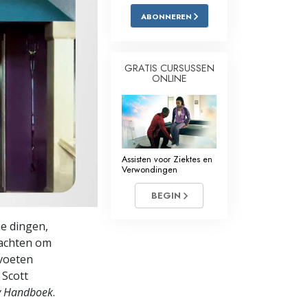
ABONNEREN
Oplossingen voor het Drugsprobleem
Kinderen
GRATIS CURSUSSEN
ONLINE
Hulpmiddelen bij het Dagelijks Werk
Ethiek en de Condities
De Oorzaak van Onderdrukking
Assisten voor Ziektes en
Feitenonderzoek
Verwondingen
De Grondbeginselen van Organiseren
BEGIN
De Grondslagen van Public Relations
ne dingen,
 wachten om
Taakstellingen en Doelen
 voeten
De Technologie van Studeren
 Scott
gy Handboek
.
Communicatie