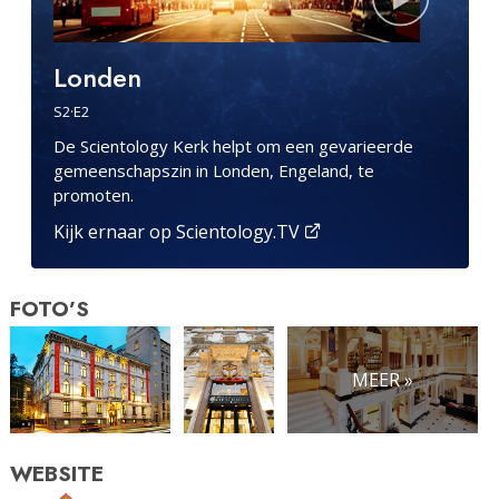
Londen
S
2
·E
2
De Scientology Kerk helpt om een gevarieerde
gemeenschapszin in Londen, Engeland, te
promoten.
Kijk ernaar op Scientology.TV
FOTO’S
MEER »
WEBSITE