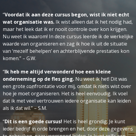
“
Voordat ik aan deze cursus begon, wist ik niet echt
wat organisatie was.
Ik wist alleen dat ik het nodig had,
maar het leek dat ik er nooit controle over kon krijgen.
Nu weet ik waarom! In deze cursus leerde ik de werkelijke
waarde van organiseren en zag ik hoe ik uit de situatie
van ‘mezelf behelpen’ en achterblijvende prestaties kon
komen.” – G.W.
“
Ik heb me altijd verwonderd hoe een kleine
onderneming op de fles ging.
Nu weet ik het! Dit was
een grote confrontatie voor mij, omdat ik niets wist over
hoe je moet organiseren. Het is heel eenvoudig. Ik voel
dat ik met veel vertrouwen iedere organisatie kan leiden
als ik dat wil.” – S.M.
“
Dit is een goede cursus!
Het is heel grondig. Je kunt
ieder bedrijf in orde brengen en het, door deze gegevens