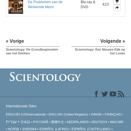
De Problemen van de
Blu-ray &
€23
Werkende Mens
DVD
« Vorige
Volgende »
Scientology: De Grondbeginselen
Scientology: Een Nieuwe Kijk op
van het Denken
het Leven
Internationale Sites
ENGLISH (US/International)
ENGLISH (United Kingdom)
DANSK
FRANÇAIS
עברית
日本語
РУССКИЙ
繁體中文
NEDERLANDS
DEUTSCH
MAGYAR
NORSK
SVENSKA
ESPAÑOL (LATINO)
ESPAÑOL (CASTELLANO)