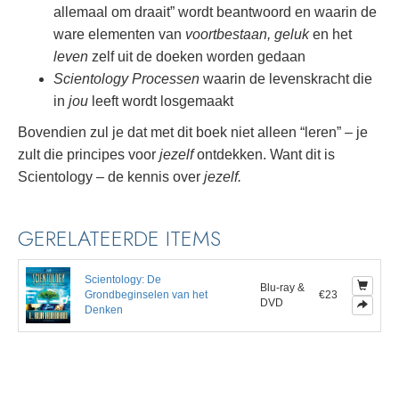
allemaal om draait” wordt beantwoord en waarin de
ware elementen van
voortbestaan, geluk
en het
leven
zelf uit de doeken worden gedaan
Scientology Processen
waarin de levenskracht die
in
jou
leeft wordt losgemaakt
Bovendien zul je dat met dit boek niet alleen “leren” – je
zult die principes voor
jezelf
ontdekken.
Want dit is
Scientology – de kennis over
jezelf.
GERELATEERDE ITEMS
Scientology: De
Blu-ray &
Grondbeginselen van het
€23
DVD
Denken