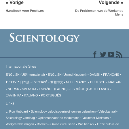
« Vorige
Volgende »
Handboek voor Preclears
De Problemen van de Werkende
Mens
Internationale Sites
ENGLISH (US/International)
ENGLISH (United Kingdom)
DANSK
FRANÇAIS
עברית
日本語
РУССКИЙ
繁體中文
NEDERLANDS
DEUTSCH
MAGYAR
NORSK
SVENSKA
ESPAÑOL (LATINO)
ESPAÑOL (CASTELLANO)
ΕΛΛΗΝΙΚA
ITALIANO
PORTUGUÊS
Links
L. Ron Hubbard
Scientology geloofsovertuigingen en gebruiken
Videokanaal
Scientology vandaag
Opkomen voor de medemens
Volunteer Ministers
Veelgestelde vragen
Boeken
Online cursussen
Wie ben ik?
Onze hulp is de