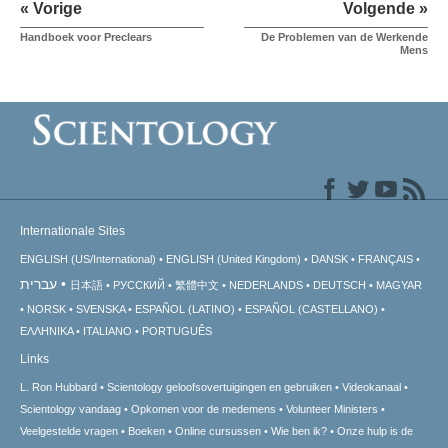
« Vorige
Volgende »
Handboek voor Preclears
De Problemen van de Werkende
Mens
Internationale Sites
ENGLISH (US/International)
ENGLISH (United Kingdom)
DANSK
FRANÇAIS
עברית
日本語
РУССКИЙ
繁體中文
NEDERLANDS
DEUTSCH
MAGYAR
NORSK
SVENSKA
ESPAÑOL (LATINO)
ESPAÑOL (CASTELLANO)
ΕΛΛΗΝΙΚA
ITALIANO
PORTUGUÊS
Links
L. Ron Hubbard
Scientology geloofsovertuigingen en gebruiken
Videokanaal
Scientology vandaag
Opkomen voor de medemens
Volunteer Ministers
Veelgestelde vragen
Boeken
Online cursussen
Wie ben ik?
Onze hulp is de