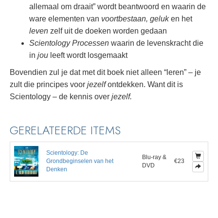
allemaal om draait” wordt beantwoord en waarin de
ware elementen van
voortbestaan, geluk
en het
leven
zelf uit de doeken worden gedaan
Scientology Processen
waarin de levenskracht die
in
jou
leeft wordt losgemaakt
Bovendien zul je dat met dit boek niet alleen “leren” – je
zult die principes voor
jezelf
ontdekken.
Want dit is
Scientology – de kennis over
jezelf.
GERELATEERDE ITEMS
Scientology: De
Blu-ray &
Grondbeginselen van het
€23
DVD
Denken