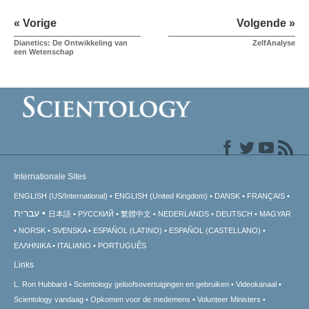
« Vorige
Volgende »
Dianetics: De Ontwikkeling van
ZelfAnalyse
een Wetenschap
Internationale Sites
ENGLISH (US/International)
ENGLISH (United Kingdom)
DANSK
FRANÇAIS
עברית
日本語
РУССКИЙ
繁體中文
NEDERLANDS
DEUTSCH
MAGYAR
NORSK
SVENSKA
ESPAÑOL (LATINO)
ESPAÑOL (CASTELLANO)
ΕΛΛΗΝΙΚA
ITALIANO
PORTUGUÊS
Links
L. Ron Hubbard
Scientology geloofsovertuigingen en gebruiken
Videokanaal
Scientology vandaag
Opkomen voor de medemens
Volunteer Ministers