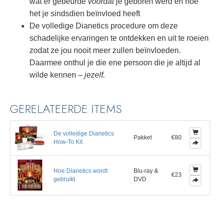
wat er gebeurde
voordat
je geboren werd en hoe
het je sindsdien beïnvloed heeft
De volledige Dianetics procedure om deze
schadelijke ervaringen te ontdekken en uit te roeien
zodat ze jou nooit meer zullen beïnvloeden.
Daarmee onthul je die ene persoon die je altijd al
wilde kennen –
jezelf.
GERELATEERDE ITEMS
De volledige Dianetics
Pakket
€80
How-To Kit
Hoe Dianetics wordt
Blu-ray &
€23
gebruikt
DVD