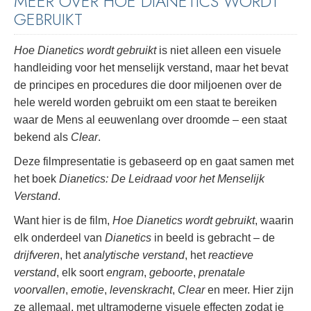
MEER OVER HOE DIANETICS WORDT
GEBRUIKT
Hoe Dianetics wordt gebruikt
is niet alleen een visuele
handleiding voor het menselijk verstand, maar het bevat
de principes en procedures die door miljoenen over de
hele wereld worden gebruikt om een staat te bereiken
waar de Mens al eeuwenlang over droomde – een staat
bekend als
Clear
.
Deze filmpresentatie is gebaseerd op en gaat samen met
het boek
Dianetics: De Leidraad voor het Menselijk
Verstand
.
Want hier is de film,
Hoe Dianetics wordt gebruikt
, waarin
elk onderdeel van
Dianetics
in beeld is gebracht – de
drijfveren
, het
analytische verstand
, het
reactieve
verstand
, elk soort
engram
,
geboorte
,
prenatale
voorvallen
,
emotie
,
levenskracht
,
Clear
en meer. Hier zijn
ze allemaal, met ultramoderne visuele effecten zodat je