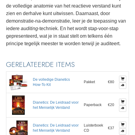
de volledige anatomie van het reactieve verstand kunt
zien en derhalve kunt uitwissen. Daarnaast, door
demonstratie-na-demonstratie, leer je de toepassing van
iedere
auditing
-techniek. En het wordt stap-voor-stap
gepresenteerd, wat je in staat stelt om telkens één
principe tegelijk meester te worden terwijl je auditeert.
GERELATEERDE ITEMS
De volledige Dianetics
Pakket
€80
How-To Kit
Dianetics: De Leidraad voor
Paperback
€20
het Menselijk Verstand
Dianetics: De Leidraad voor
Luisterboek
€37
het Menselijk Verstand
CD