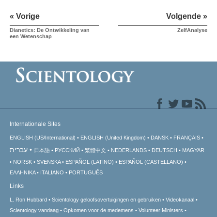
« Vorige
Volgende »
Dianetics: De Ontwikkeling van
ZelfAnalyse
een Wetenschap
Internationale Sites
ENGLISH (US/International)
ENGLISH (United Kingdom)
DANSK
FRANÇAIS
עברית
日本語
РУССКИЙ
繁體中文
NEDERLANDS
DEUTSCH
MAGYAR
NORSK
SVENSKA
ESPAÑOL (LATINO)
ESPAÑOL (CASTELLANO)
ΕΛΛΗΝΙΚA
ITALIANO
PORTUGUÊS
Links
L. Ron Hubbard
Scientology geloofsovertuigingen en gebruiken
Videokanaal
Scientology vandaag
Opkomen voor de medemens
Volunteer Ministers