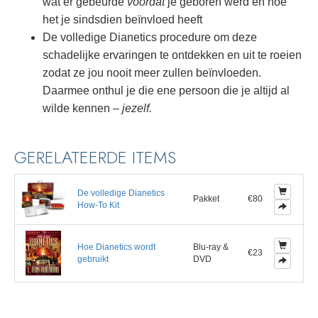
wat er gebeurde
voordat
je geboren werd en hoe
het je sindsdien beïnvloed heeft
De volledige Dianetics procedure om deze
schadelijke ervaringen te ontdekken en uit te roeien
zodat ze jou nooit meer zullen beïnvloeden.
Daarmee onthul je die ene persoon die je altijd al
wilde kennen –
jezelf.
GERELATEERDE ITEMS
De volledige Dianetics
Pakket
€80
How-To Kit
Hoe Dianetics wordt
Blu-ray &
€23
gebruikt
DVD