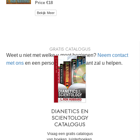
Price €18
Bekijk Meer
GRATIS CATALOGUS
Weet u niet met welke u moet beginnen?
Neem contact
met ons
en een persoonlijke consultant zal u helpen.
DIANETICS EN
SCIENTOLOGY
CATALOGUS
Vraag een gratis catalogus
van boeken, luisterboeken,