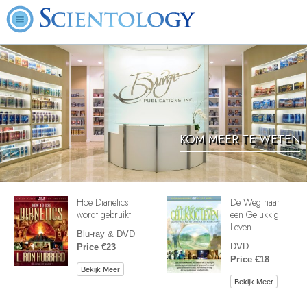
KOM MEER TE WETEN
Hoe Dianetics
De Weg naar
wordt gebruikt
een Gelukkig
Leven
Blu-ray & DVD
DVD
Price €23
Price €18
Bekijk Meer
Bekijk Meer