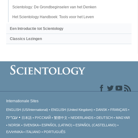
Scientology: De Grondbeginselen van het Denken
Het Scientology Handboek: Tools voor het Leven
Een Introductie tot Scientology
Classics Lezingen
Internationale Sites
ENGLISH (US/International)
ENGLISH (United Kingdom)
DANSK
FRANÇAIS
עברית
日本語
РУССКИЙ
繁體中文
NEDERLANDS
DEUTSCH
MAGYAR
NORSK
SVENSKA
ESPAÑOL (LATINO)
ESPAÑOL (CASTELLANO)
ΕΛΛΗΝΙΚA
ITALIANO
PORTUGUÊS