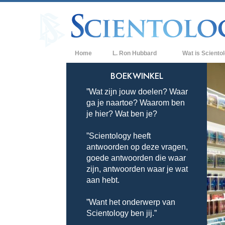
Home
L. Ron Hubbard
Wat is Sciento
Overtuigingen & P
BOEKWINKEL
”Wat zijn jouw doelen? Waar
De Credo’s en Co
ga je naartoe? Waarom ben
Wat scientologen
je hier? Wat ben je?
Scientology
”Scientology heeft
Maak kennis met 
antwoorden op deze vragen,
Binnen in een Ker
goede antwoorden die waar
zijn, antwoorden waar je wat
De Grondbeginsel
aan hebt.
Een Inleiding tot 
”Want het onderwerp van
Scientology ben jij.”
Liefde en Haat –
Wat is Grootheid?