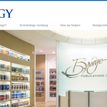
logy?
Scientology vandaag
Hoe we helpen
Veelgeste
raktijken
Scientology Kerken
Achtergrond 
des van Scientology
Nieuwe Scientology Kerken
Binnen in een
 zeggen over
Hogere Organisaties
De organisati
Flag Land Base
een scientoloog
Freewinds
k
Scientology beschikbaar maken voor de
en van Scientology
hele wereld
Dianetics
David Miscavige - Kerkelijk Leider van
Scientology