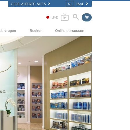
GERELATEERDE SITES
NL
TAAL
LIVE
lde vragen
Boeken
Online cursussen
en Grondbeginselen
Hoe men Conflicten moet oplossen
Beginnersboeken
 Kerk
De Drijfveren van het Bestaan
Luisterboeken
e van Scientology
De Componenten van Begrip
Introductielezingen
Oplossingen voor een Gevaarlijke
Films
Omgeving
Assisten voor Ziektes en Verwondingen
Integriteit en Eerlijkheid
Het Huwelijk
De Toonschaal van Emoties