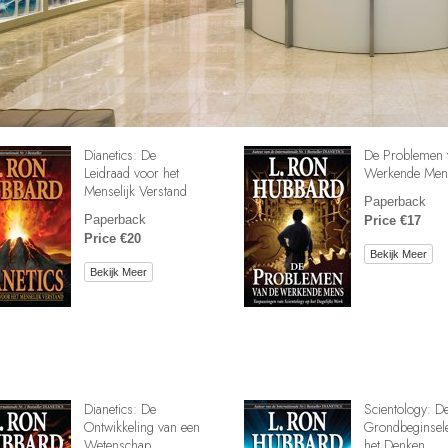
Dianetics: De
De Problemen 
Leidraad voor het
Werkende Men
Menselijk Verstand
Paperback
Paperback
Price €17
Price €20
Bekijk Meer
Bekijk Meer
Dianetics: De
Scientology: D
Ontwikkeling van een
Grondbeginsel
Wetenschap
het Denken