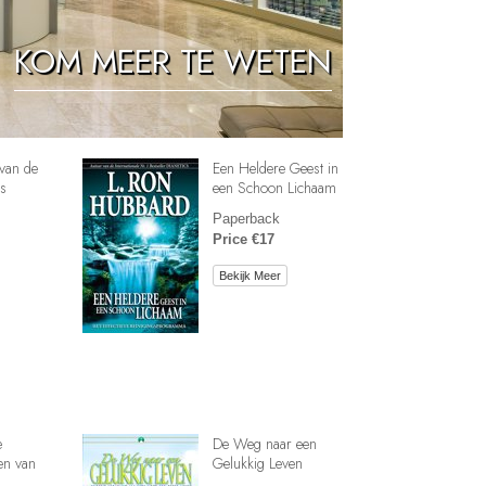
Oplossingen voor het Drugsprobleem
KOM MEER TE WETEN
Kinderen
Hulpmiddelen bij het Dagelijks Werk
Ethiek en de Condities
van de
Een Heldere Geest in
De Oorzaak van Onderdrukking
s
een Schoon Lichaam
Paperback
Feitenonderzoek
Price €17
De Grondbeginselen van Organiseren
Bekijk Meer
De Grondslagen van Public Relations
Taakstellingen en Doelen
De Technologie van Studeren
Communicatie
e
De Weg naar een
en van
Gelukkig Leven