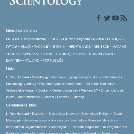
Internationale Sites
ENGLISH (US/International)
ENGLISH (United Kingdom)
DANSK
FRANÇAIS
עברית
日本語
РУССКИЙ
繁體中文
NEDERLANDS
DEUTSCH
MAGYAR
NORSK
SVENSKA
ESPAÑOL (LATINO)
ESPAÑOL (CASTELLANO)
ΕΛΛΗΝΙΚA
ITALIANO
PORTUGUÊS
Links
L. Ron Hubbard
Scientology geloofsovertuigingen en gebruiken
Videokanaal
Scientology vandaag
Opkomen voor de medemens
Volunteer Ministers
Veelgestelde vragen
Boeken
Online cursussen
Wie ben ik?
Onze hulp is de
jouwe
Meer informatie
Contact
Locaties
Sitemap
Gerelateerde sites
L. Ron Hubbard
Dianetics
Scientology Network
Scientology Religion
David
Miscavige
Begin een gratis online cursus
Scientology Volunteer Ministers
International Organization of Scientologists
Freedom Magazine
De Weg naar een
Gelukkig Leven
Ter ondersteuning van een Drugsvrije Wereld
United voor