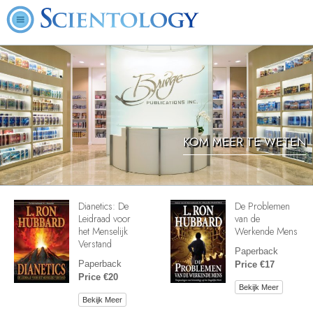
KOM MEER TE WETEN
Dianetics: De
De Problemen
Leidraad voor
van de
het Menselijk
Werkende Mens
Verstand
Paperback
Paperback
Price €17
Price €20
Bekijk Meer
Bekijk Meer