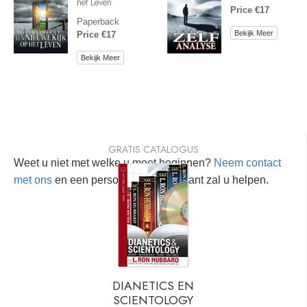
het Leven
Price €17
Paperback
Bekijk Meer
Price €17
Bekijk Meer
GRATIS CATALOGUS
Weet u niet met welke u moet beginnen?
Neem contact
met ons
en een persoonlijke consultant zal u helpen.
DIANETICS EN
SCIENTOLOGY