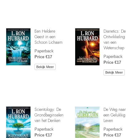
Een Heldere
Dianetics: De
Geest in een
Ontwikkeling
Schoon Lichaam
van een
Wetenschap
Paperback
Paperback
Price €17
Price €17
Bekijk Meer
Bekijk Meer
Scientology: De
De Weg naar
Grondbeginselen
een Gelukkig
van het Denken
Leven
Paperback
Paperback
Price €17
Price €17