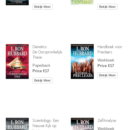
Bekijk Meer
Bekijk Meer
Dianetics:
Handboek voor
De Oorspronkelijke
Preclears
These
Werkboek
Paperback
Price €17
Price €17
Bekijk Meer
Bekijk Meer
Scientology: Een
ZelfAnalyse
Nieuwe Kijk op
Werkboek