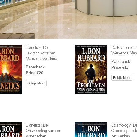
Dianetics: De
De Problemen 
Leidraad voor het
Werkende Men
Menselijk Verstand
Paperback
Paperback
Price €17
Price €20
Bekijk Meer
Bekijk Meer
Dianetics: De
Scientology: D
Ontwikkeling van een
Grondbeginsel
Wetenschap
het Denken