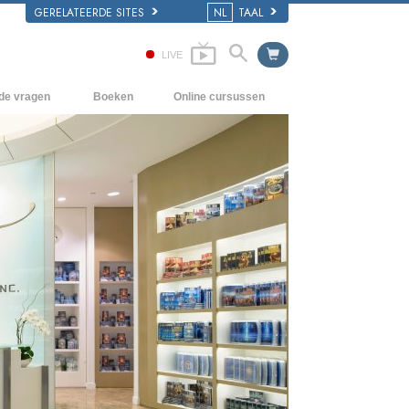
GERELATEERDE SITES
NL
TAAL
LIVE
lde vragen
Boeken
Online cursussen
en Grondbeginselen
Hoe men Conflicten moet oplossen
Beginnersboeken
 Kerk
De Drijfveren van het Bestaan
Luisterboeken
e van Scientology
De Componenten van Begrip
Introductielezingen
Oplossingen voor een Gevaarlijke
Films
Omgeving
Assisten voor Ziektes en Verwondingen
Integriteit en Eerlijkheid
Het Huwelijk
De Toonschaal van Emoties