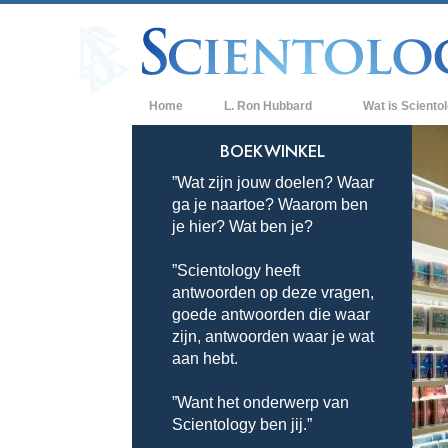
Home
L. Ron Hubbard
Wat is Sciento
Overtuigingen & P
BOEKWINKEL
”Wat zijn jouw doelen? Waar
De Credo’s en Co
ga je naartoe? Waarom ben
Wat scientologen
je hier? Wat ben je?
Scientology
”Scientology heeft
Maak kennis met 
antwoorden op deze vragen,
Binnen in een Ker
goede antwoorden die waar
zijn, antwoorden waar je wat
De Grondbeginsel
aan hebt.
Een Inleiding tot 
”Want het onderwerp van
Scientology ben jij.”
Liefde en Haat –
Wat is Grootheid?