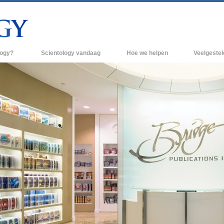
logy?
Scientology vandaag
Hoe we helpen
Veelgeste
raktijken
Scientology Kerken
Achtergrond 
des van Scientology
Nieuwe Scientology Kerken
Binnen in een
 zeggen over
Hogere Organisaties
De organisati
Flag Land Base
een scientoloog
Freewinds
k
Scientology beschikbaar maken voor de
en van Scientology
hele wereld
Dianetics
David Miscavige - Kerkelijk Leider van
Scientology