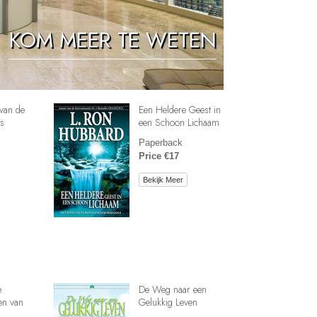
Oplossingen voor het Drugsprobleem
KOM MEER TE WETEN
Kinderen
Hulpmiddelen bij het Dagelijks Werk
Ethiek en de Condities
van de
Een Heldere Geest in
De Oorzaak van Onderdrukking
s
een Schoon Lichaam
Paperback
Feitenonderzoek
Price €17
De Grondbeginselen van Organiseren
Bekijk Meer
De Grondslagen van Public Relations
Taakstellingen en Doelen
De Technologie van Studeren
Communicatie
e
De Weg naar een
en van
Gelukkig Leven